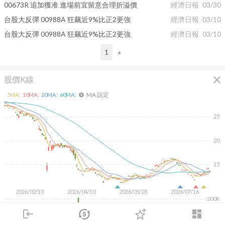
00673R 追加獲准 進場前宜留意合理折溢價
經濟日報
03/30
台股大反彈 00988A 狂飆近9%比正2更強
經濟日報
03/10
台股大反彈 00988A 狂飆近9%比正2更強
經濟日報
03/10
1
»
close
股價K線
MA 設定
5
MA:
10
MA:
20
MA:
60
MA:
settings
25
20
15
2026/02/10
2026/04/10
2026/05/28
2026/07/16
200K
login
dashboard
100K
市場
追蹤
下單
交易
登入