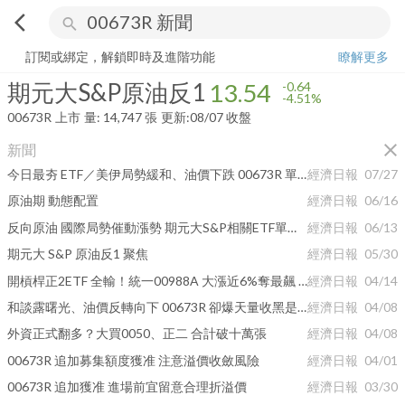
arrow_back_ios
search
期元大S&P原油反1
13.54
-4.51%
量:
14,747
張
訂閱或綁定，解鎖即時及進階功能
瞭解更多
期元大S&P原油反1
13.54
-0.64
-4.51%
00673R
上市
量:
14,747
張
更新:
08/07 收盤
close
新聞
今日最夯 ETF／美伊局勢緩和、油價下跌 00673R 單日大漲7.8%
經濟日報
07/27
原油期 動態配置
經濟日報
06/16
反向原油 國際局勢催動漲勢 期元大S&P相關ETF單周勁揚7.6%
經濟日報
06/13
期元大 S&P 原油反1 聚焦
經濟日報
05/30
開槓桿正2ETF 全輸！統一00988A 大漲近6%奪最飆 ETF
經濟日報
04/14
和談露曙光、油價反轉向下 00673R 卻爆天量收黑是這原因
經濟日報
04/08
外資正式翻多？大買0050、正二 合計破十萬張
經濟日報
04/08
00673R 追加募集額度獲准 注意溢價收斂風險
經濟日報
04/01
00673R 追加獲准 進場前宜留意合理折溢價
經濟日報
03/30