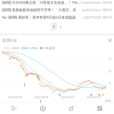
[新聞] 月付320萬元買「川普發文先知道」！TMTG
ChanHoPark
08/05
[新聞] 美股創新高他卻死守空單！「大賣空」貝
justin531xx
08/05
Re: [新聞] 美財長：美伊有望4日或5日達成協議
s16270728
08/05
1
»
close
股價K線
MA 設定
5
MA:
10
MA:
20
MA:
60
MA:
settings
25
20
15
2026/02/09
2026/04/09
2026/05/27
2026/07/15
200K
login
dashboard
100K
市場
追蹤
下單
交易
登入