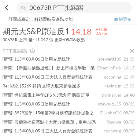
arrow_back_ios
search
期元大S&P原油反1
14.18
+
0.57%
量:
11,047
張
訂閱或綁定，解鎖即時及進階功能
瞭解更多
期元大S&P原油反1
14.18
+
0.08
0.57%
00673R
上市
量:
11,047
張
更新:
08/06 收盤
close
PTT批踢踢
info_outline
[情報] 115年08月06日信用交易統計
steward135
21:05
[新聞] 【新股抽抽熱退燒1】 新上市櫃股半數「破
ChanHoPark
16:13
[情報] 115年08月06日 三大法人買賣金額統計表
coconing
15:09
Re: [標的] 5269 祥碩 文曄大股東超委屈多
Kevinsun
15:03
[新聞] 世紀風電上半年EPS 9.3元創同期高 訂單
thinksilver
14:40
[情報] 115年08月05日信用交易統計
steward135
08/05
[情報] 8929富堡115年第2季財務資訊預計提報之
FUkobeCK
08/05
[新聞] 股價重挫迎買點？大摩力挺致茂，重申加碼
Rimowa
08/05
[情報] 115年08月05日 三大法人買賣金額統計表
coconing
08/05