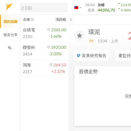
arrow_drop_down
08/06
加權
214.9
arrow_drop_down
arrow_drop_down
解鎖即時行情及進階功能
44396.70
更新
0.48
%
「綁定合作券商帳戶」或「訂閱任一
chevron_left
名稱
漲跌幅
info_outline
我的追蹤
方案」，即可解鎖以下功能：
即時行情
台積電
2365.00
環泥
即時市況與排行
親友分享
-1.66%
2330
到價通知
1104
上市
TW
成交金額熱力圖
聯發科
3920.00
edit_note
-2.00%
2454
前往方案訂閱
富果研究報告
董監持
sticky_note_2
如何綁定合作券商
鴻海
264.50
股價走勢
+2.32%
2317
完