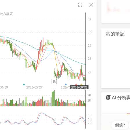
fullscreen
close
9
MA 設定
31
30
我的筆記
29
28
27
除
04/09
2026/05/27
2026/07/15
2026/08/06
2K
AI 分
1K
80
50
20
價值
?