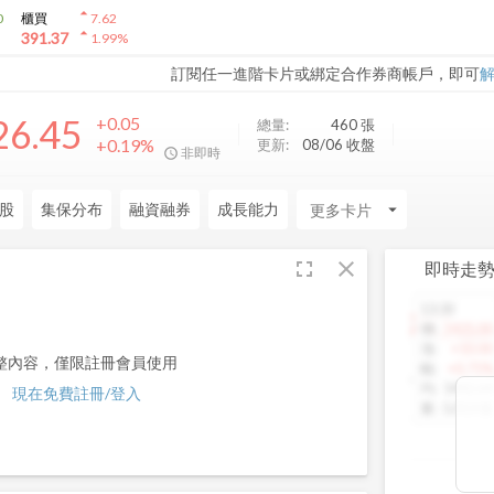
arrow_drop_up
0
櫃買
7.62
arrow_drop_up
391.37
1.99
%
訂閱任一進階卡片或綁定合作券商帳戶，即可
26.45
+0.05
總量:
460
張
+0.19%
更新:
08/06 收盤
非即時
股
集保分布
融資融券
成長能力
arrow_drop_down
fullscreen
close
即時走
13:30
1460.00
價
:
1425.00
漲
:
+10.00
整內容，僅限註冊會員使用
幅
:
+0.71%
均
:
1442.64
現在免費註冊/登入
量
:
5,013 張