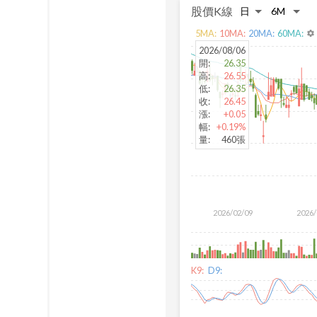
股價K線
5
MA:
10
MA:
20
MA:
60
MA:
settings
2026/08/06
開
:
26.35
高
:
26.55
低
:
26.35
收
:
26.45
漲
:
+0.05
幅
:
+0.19%
量
:
460張
2026/02/09
2026/
K9:
D9: