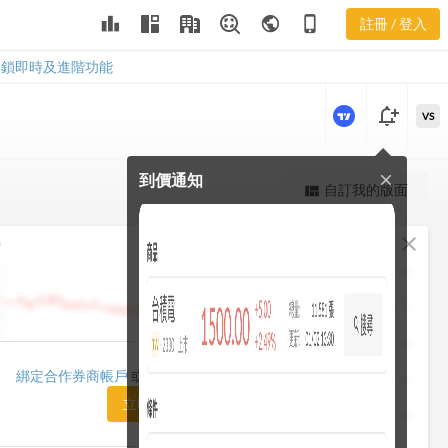
leaderboard
public
phone_iphone
註冊 / 登入
1104
1104
解鎖即時及進階功能
notification_add
VS
到價通知
close
更強大的進階價量圖表
自訂我的版面
view_quilt
完整內容，僅限註冊會員使用
fullscreen
close
勢
註冊/登入解鎖
1482.50
1448.75
1415.00
1420.00
綁定合作券商帳戶
或「訂閱任一方案」即可解鎖
1381.25
立即前往訂閱
1347.50