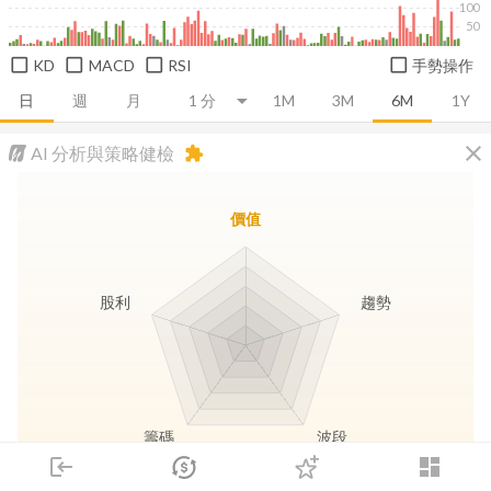
100
50
KD
MACD
RSI
手勢操作
日
週
月
1M
3M
6M
1Y
close
AI 分析與策略健檢
extension
價值
股利
趨勢
籌碼
波段
login
dashboard
市場
追蹤
下單
交易
登入