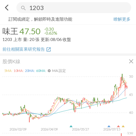
arrow_back_ios
search
味王
47.50
-0.63%
量:
20
張
訂閱或綁定，解鎖即時及進階功能
瞭解更多
味王
47.50
-0.30
-0.63%
1203
上市
量:
20
張
更新:
08/06 收盤
前往相關富果研究報告
open_in_new
close
股價K線
MA 設定
5
MA:
10
MA:
20
MA:
60
MA:
settings
50
45
40
2026/02/09
2026/04/09
2026/05/27
2026/07/15
150