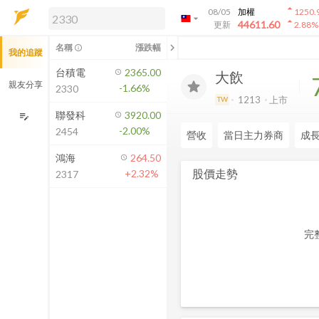
arrow_drop_up
08/05
加權
1250.
arrow_drop_down
arrow_drop_up
解鎖即時行情及進階功能
44611.60
更新
2.88
%
「綁定合作券商帳戶」或「訂閱任一
chevron_left
名稱
漲跌幅
info_outline
我的追蹤
方案」，即可解鎖以下功能：
即時行情
台積電
2365.00
大飲
即時市況與排行
親友分享
-1.66%
2330
到價通知
1213
上市
TW
成交金額熱力圖
聯發科
3920.00
edit_note
-2.00%
2454
前往方案訂閱
營收
當日主力券商
成
如何綁定合作券商
鴻海
264.50
股價走勢
+2.32%
2317
完