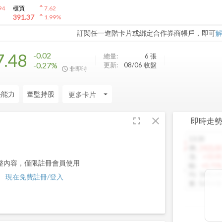
arrow_drop_up
94
櫃買
7.62
arrow_drop_up
391.37
1.99
%
訂閱任一進階卡片或綁定合作券商帳戶，即可
7.48
-0.02
總量:
6
張
-0.27%
更新:
08/06 收盤
非即時
長能力
董監持股
arrow_drop_down
fullscreen
close
即時走
13:30
1460.00
價
:
1425.00
漲
:
+10.00
整內容，僅限註冊會員使用
幅
:
+0.71%
均
:
1442.64
現在免費註冊/登入
量
:
5,013 張