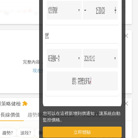
4,000
2,000
0
10
11
12
13
13:30
fullscreen
close
完整內容，僅限註冊會員使用
現在免費註冊/登入
fullscreen
close
析與策略健檢
extension
您可以在這裡新增到價通知，讓系統自動
長線價值
趨勢動能
波段訊號
存股收息
監控價格。
立即體驗
價值
??
分
趨勢
?
波段
?
籌碼
?