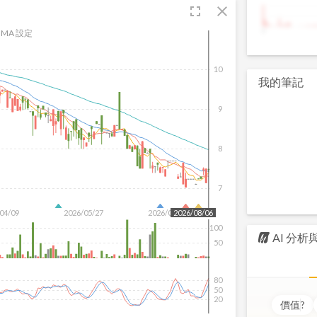
fullscreen
close
9
MA 設定
10
我的筆記
9
8
7
04/09
2026/05/27
2026/07/15
2026/08/06
100
AI 分
50
80
50
20
價值
?