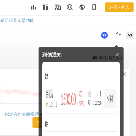
leaderboard
public
phone_iphone
註冊 / 登入
1213
1213
解鎖即時及進階功能
notification_add
VS
到價通知
close
更強大的進階價量圖表
自訂我的版面
view_quilt
完整內容，僅限註冊會員使用
fullscreen
close
勢
註冊/登入解鎖
1482.50
1448.75
1415.00
1420.00
綁定合作券商帳戶
或「訂閱任一方案」即可解鎖
1381.25
立即前往訂閱
1347.50