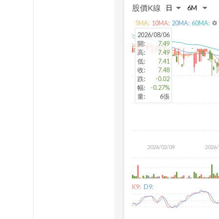
股價K線
5
MA:
10
MA:
20
MA:
60
MA:
settings
2026/08/06
開
:
7.49
高
:
7.49
低
:
7.41
收
:
7.48
跌
:
-0.02
幅
:
-0.27%
量
:
6張
2026/02/09
2026/
K9:
D9: