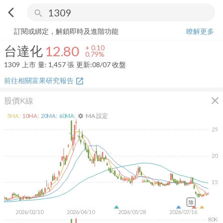
arrow_back_ios
search
台達化
12.80
+
0.79%
量:
1,457
張
訂閱或綁定，解鎖即時及進階功能
瞭解更多
台達化
12.80
+
0.10
0.79%
1309
上市
量:
1,457
張
更新:
08/07 收盤
前往相關富果研究報告
open_in_new
close
股價K線
MA 設定
5
MA:
10
MA:
20
MA:
60
MA:
settings
25
20
15
除
2026/02/10
2026/04/10
2026/05/28
2026/07/16
80K