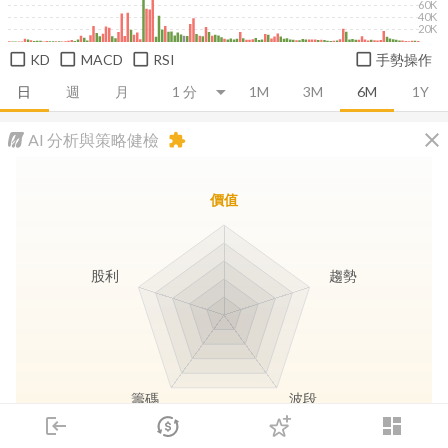
60K
40K
20K
KD
MACD
RSI
手勢操作
日
週
月
1M
3M
6M
1Y
close
AI 分析與策略健檢
extension
價值
股利
趨勢
籌碼
波段
login
dashboard
市場
追蹤
下單
交易
登入