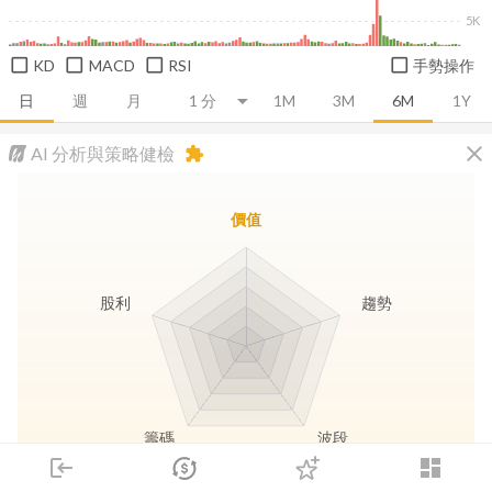
5K
KD
MACD
RSI
手勢操作
日
週
月
1M
3M
6M
1Y
close
AI 分析與策略健檢
extension
價值
股利
趨勢
籌碼
波段
login
dashboard
市場
追蹤
下單
交易
登入