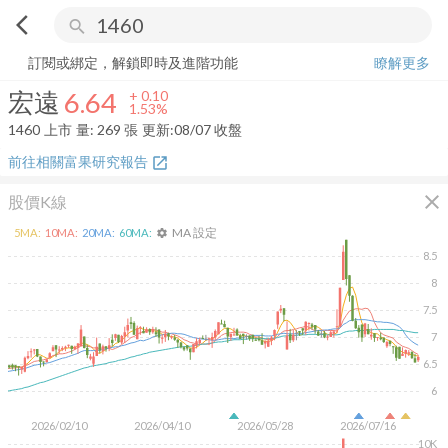
arrow_back_ios
search
宏遠
6.64
+
1.53%
量:
269
張
訂閱或綁定，解鎖即時及進階功能
瞭解更多
宏遠
6.64
+
0.10
1.53%
1460
上市
量:
269
張
更新:
08/07 收盤
前往相關富果研究報告
open_in_new
close
股價K線
MA 設定
5
MA:
10
MA:
20
MA:
60
MA:
settings
8.5
8
7.5
7
6.5
6
2026/02/10
2026/04/10
2026/05/28
2026/07/16
10K