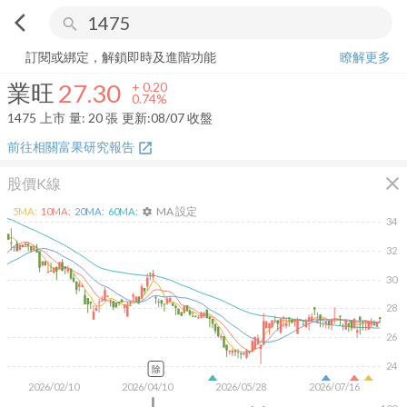
arrow_back_ios
search
業旺
27.30
+
0.74%
量:
20
張
訂閱或綁定，解鎖即時及進階功能
瞭解更多
業旺
27.30
+
0.20
0.74%
1475
上市
量:
20
張
更新:
08/07 收盤
前往相關富果研究報告
open_in_new
close
股價K線
MA 設定
5
MA:
10
MA:
20
MA:
60
MA:
settings
34
32
30
28
26
24
除
2026/02/10
2026/04/10
2026/05/28
2026/07/16