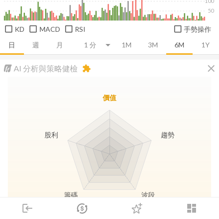
100
50
KD
MACD
RSI
手勢操作
日
週
月
1M
3M
6M
1Y
close
AI 分析與策略健檢
extension
價值
股利
趨勢
籌碼
波段
login
dashboard
市場
追蹤
下單
交易
登入