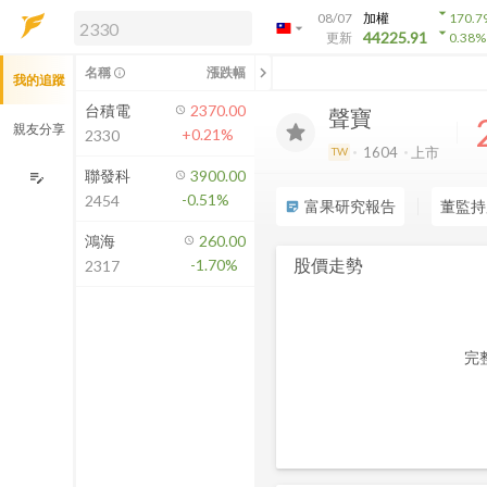
arrow_drop_down
08/07
加權
170.7
arrow_drop_down
arrow_drop_down
解鎖即時行情及進階功能
44225.91
更新
0.38
%
「綁定合作券商帳戶」或「訂閱任一
chevron_left
名稱
漲跌幅
info_outline
我的追蹤
方案」，即可解鎖以下功能：
即時行情
台積電
2370.00
聲寶
即時市況與排行
親友分享
+0.21%
2330
到價通知
1604
上市
TW
成交金額熱力圖
聯發科
3900.00
edit_note
-0.51%
2454
前往方案訂閱
富果研究報告
董監持
sticky_note_2
如何綁定合作券商
鴻海
260.00
股價走勢
-1.70%
2317
完