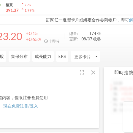
arrow_drop_up
9
櫃買
7.62
arrow_drop_up
391.37
1.99
%
訂閱任一進階卡片或綁定合作券商帳戶，即可
23.20
+0.15
總量:
174
張
+0.65%
更新:
08/07 收盤
非即時
股
集保分布
成長能力
EPS
arrow_drop_down
fullscreen
close
即時走
13:30
1460.00
價
:
1425.00
漲
:
+10.00
整內容，僅限註冊會員使用
幅
:
+0.71%
均
:
1442.64
現在免費註冊/登入
量
:
5,013 張