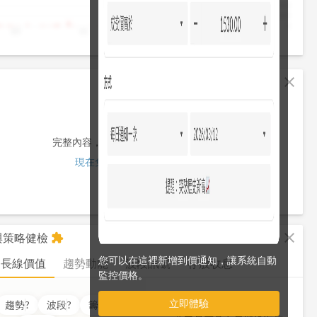
4,000
2,000
0
10
11
12
13
13:30
fullscreen
close
完整內容，僅限註冊會員使用
現在免費註冊/登入
fullscreen
close
析與策略健檢
extension
您可以在這裡新增到價通知，讓系統自動
長線價值
趨勢動能
波段訊號
存股收息
監控價格。
立即體驗
價值
??
分
趨勢
?
波段
?
籌碼
?