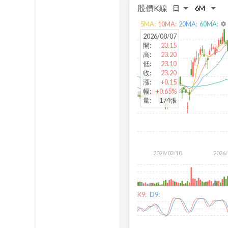
股價K線
5
MA:
10
MA:
20
MA:
60
MA:
settings
2026/08/07
開
:
23.15
高
:
23.20
低
:
23.10
收
:
23.20
漲
:
+0.15
幅
:
+0.65%
量
:
174張
2026/02/10
2026/
K9:
D9: