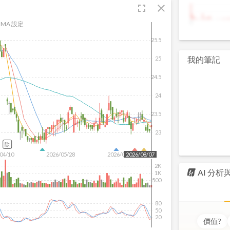
fullscreen
close
9
MA 設定
25.5
我的筆記
25
24.5
24
23.5
23
除
04/10
2026/05/28
2026/07/16
2026/08/07
2K
AI 分
1K
500
80
50
20
價值
?