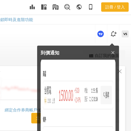
leaderboard
public
phone_iphone
註冊 / 登入
1604
1604
解鎖即時及進階功能
notification_add
VS
到價通知
close
更強大的進階價量圖表
自訂我的版面
view_quilt
完整內容，僅限註冊會員使用
fullscreen
close
勢
註冊/登入解鎖
1482.50
1448.75
1415.00
1420.00
綁定合作券商帳戶
或「訂閱任一方案」即可解鎖
1381.25
立即前往訂閱
1347.50