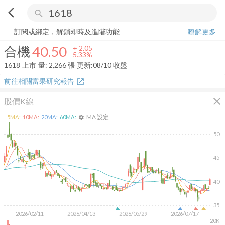
arrow_back_ios
search
合機
40.50
+
5.33%
量:
2,266
張
訂閱或綁定，解鎖即時及進階功能
瞭解更多
合機
40.50
+
2.05
5.33%
1618
上市
量:
2,266
張
更新:
08/10 收盤
前往相關富果研究報告
open_in_new
close
股價K線
MA 設定
5
MA:
10
MA:
20
MA:
60
MA:
settings
50
45
40
35
2026/02/11
2026/04/13
2026/05/29
2026/07/17
20K