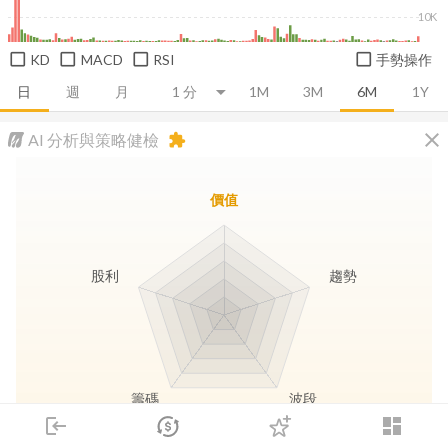
10K
KD
MACD
RSI
手勢操作
日
週
月
1M
3M
6M
1Y
close
AI 分析與策略健檢
extension
價值
股利
趨勢
籌碼
波段
login
dashboard
市場
追蹤
下單
交易
登入