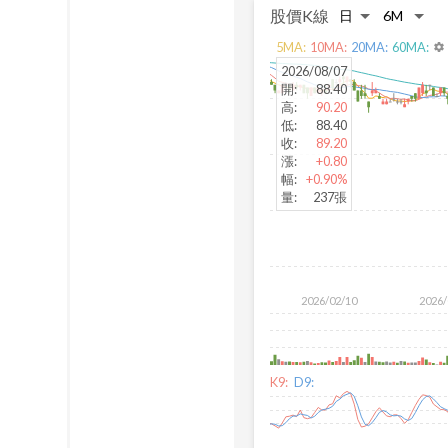
股價K線
5
MA:
10
MA:
20
MA:
60
MA:
settings
2026/08/07
開
:
88.40
高
:
90.20
低
:
88.40
收
:
89.20
漲
:
+0.80
幅
:
+0.90%
量
:
237張
2026/02/10
2026/
K9:
D9: