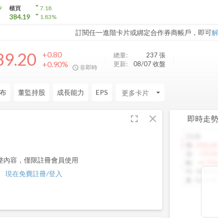
arrow_drop_down
9
櫃買
7.18
arrow_drop_down
384.19
1.83
%
訂閱任一進階卡片或綁定合作券商帳戶，即可
89.20
+0.80
總量:
237
張
+0.90%
更新:
08/07 收盤
非即時
布
董監持股
成長能力
EPS
arrow_drop_down
fullscreen
close
即時走
13:30
1460.00
價
:
1425.00
漲
:
+10.00
整內容，僅限註冊會員使用
幅
:
+0.71%
均
:
1442.64
現在免費註冊/登入
量
:
5,013 張