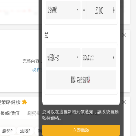
4,000
2,000
0
10
11
12
13
13:30
fullscreen
close
完整內容，僅限註冊會員使用
現在免費註冊/登入
fullscreen
close
析與策略健檢
extension
您可以在這裡新增到價通知，讓系統自動
長線價值
趨勢動能
波段訊號
存股收息
監控價格。
立即體驗
價值
??
分
趨勢
?
波段
?
籌碼
?