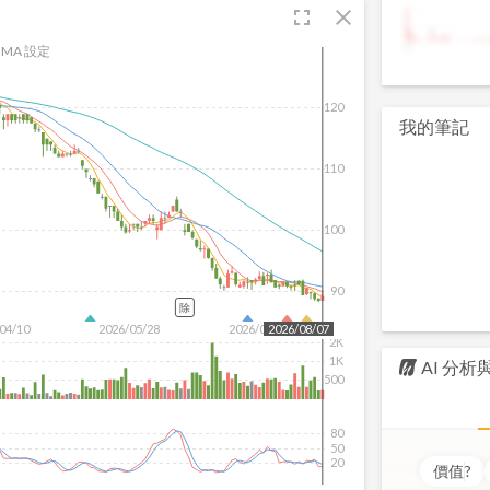
fullscreen
close
9
MA 設定
120
我的筆記
110
100
90
除
04/10
2026/05/28
2026/07/16
2026/08/07
2K
1K
AI 分
500
80
50
20
價值
?