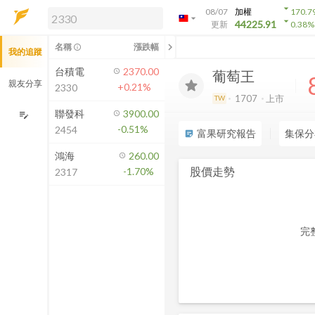
arrow_drop_down
08/07
加權
170.7
arrow_drop_down
arrow_drop_down
解鎖即時行情及進階功能
44225.91
更新
0.38
%
「綁定合作券商帳戶」或「訂閱任一
chevron_left
名稱
漲跌幅
info_outline
我的追蹤
方案」，即可解鎖以下功能：
即時行情
台積電
2370.00
葡萄王
即時市況與排行
親友分享
+0.21%
2330
到價通知
1707
上市
TW
成交金額熱力圖
聯發科
3900.00
edit_note
-0.51%
2454
前往方案訂閱
富果研究報告
集保分
sticky_note_2
如何綁定合作券商
鴻海
260.00
股價走勢
-1.70%
2317
完