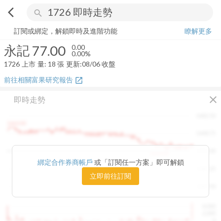
arrow_back_ios
search
永記
77.00
0.00%
量:
18
張
訂閱或綁定，解鎖即時及進階功能
瞭解更多
永記
77.00
0.00
0.00%
1726
上市
量:
18
張
更新:
08/06 收盤
前往相關富果研究報告
open_in_new
close
即時走勢
1482.50
1460.00
1448.75
1415.00
1420.00
綁定合作券商帳戶
或「訂閱任一方案」即可解鎖
1381.25
立即前往訂閱
1347.50
4,000
2,000
0