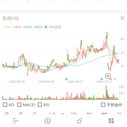
9
10
11
12
13
close
股價K線
MA 設定
5
MA:
10
MA:
20
MA:
60
MA:
settings
80
78
76
除
2026/02/09
2026/04/09
2026/05/27
2026/07/15
200
100
KD
MACD
RSI
手勢操作
日
週
月
1M
3M
6M
1Y
login
dashboard
市場
追蹤
下單
交易
登入