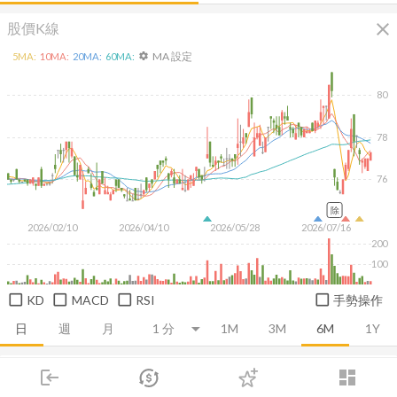
close
股價K線
MA 設定
5
MA:
10
MA:
20
MA:
60
MA:
settings
80
78
76
除
2026/02/10
2026/04/10
2026/05/28
2026/07/16
200
100
KD
MACD
RSI
手勢操作
日
週
月
1M
3M
6M
1Y
推薦卡片
基本面
技術面
消息面
籌碼面
財務報
login
dashboard
市場
追蹤
下單
交易
登入