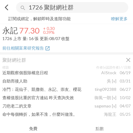
arrow_back_ios
search
永記
77.30
+
0.39%
量:
16
張
訂閱或綁定，解鎖即時及進階功能
瞭解更多
永記
77.30
+
0.30
0.39%
1726
上市
量:
16
張
更新:
08/07 收盤
前往相關富果研究報告
open_in_new
close
聚財網社群
標題
作者(v認證作者) /
/ 日期
近期觀察個股除權息日程
AIStock
06/19
自助而後人助
吳
[v]
03/31
冷門：花仙子、凱撒衛、永記、崇友、櫻花
ting092388
06/27
查權值股比重的官方連結 昨天查詢失效
御風一朗
[v]
10/02
刀疤老二的文章
sagemao
[v]
04/07
命中每個轉折，如果不淮，什麼叫做淮。
海龍王
05/25
免費
點數