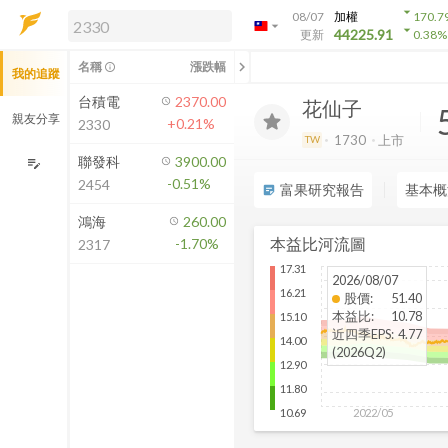
arrow_drop_down
08/07
加權
170.7
arrow_drop_down
arrow_drop_down
解鎖即時行情及進階功能
44225.91
更新
0.38
%
「綁定合作券商帳戶」或「訂閱任一
chevron_left
名稱
漲跌幅
info_outline
我的追蹤
方案」，即可解鎖以下功能：
即時行情
台積電
2370.00
花仙子
即時市況與排行
親友分享
+0.21%
2330
到價通知
1730
上市
TW
成交金額熱力圖
聯發科
3900.00
edit_note
-0.51%
2454
前往方案訂閱
富果研究報告
基本概
sticky_note_2
如何綁定合作券商
鴻海
260.00
本益比河流圖
-1.70%
2317
17.31
2026/08/07
16.21
股價
:
51.40
本益比
:
10.78
15.10
近四季EPS
:
4.77
14.00
(2026Q2)
12.90
11.80
2022/05
10.69