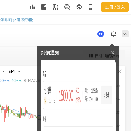
1730 本益比
leaderboard
public
phone_iphone
註冊 / 登入
河流圖
1730 本益比河流圖
解鎖即時及進階功能
notification_add
VS
到價通知
close
更強大的進階價量圖表
自訂我的版面
view_quilt
完整內容，僅限註冊會員使用
fullscreen
close
註冊/登入解鎖
20
MA:
60
MA:
MA 設定
settings
55
54
53
52