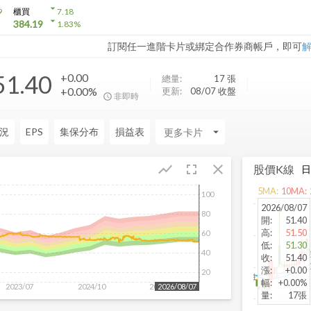
arrow_drop_down
9
櫃買
7.18
arrow_drop_down
384.19
1.83
%
訂閱任一進階卡片或綁定合作券商帳戶，即可
51.40
+0.00
總量:
17
張
+0.00%
更新:
08/07 收盤
非即時
況
EPS
集保分布
損益表
arrow_drop_down
fullscreen
close
show_chart
股價K線
5
MA:
10
MA:
100
2026/08/07
80
開
:
51.40
高
:
51.50
60
低
:
51.30
40
收
:
51.40
漲
:
+0.00
20
幅
:
+0.00%
2023/07
2024/10
2025/12
2026/08/07
量
:
17張