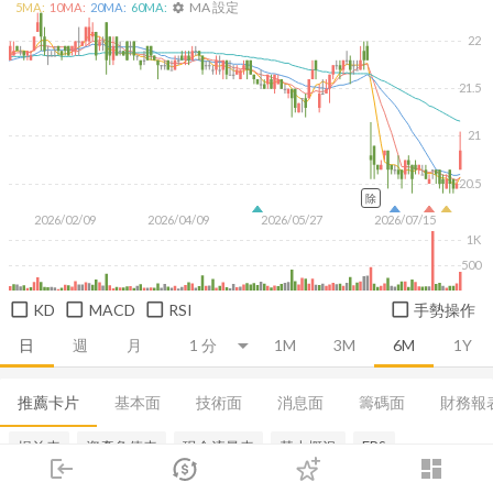
MA 設定
5
MA:
10
MA:
20
MA:
60
MA:
settings
22
21.5
21
20.5
除
2026/02/09
2026/04/09
2026/05/27
2026/07/15
1K
500
KD
MACD
RSI
手勢操作
日
週
月
1M
3M
6M
1Y
推薦卡片
基本面
技術面
消息面
籌碼面
財務報
損益表
資產負債表
現金流量表
基本概況
EPS
login
dashboard
市場
追蹤
下單
交易
登入