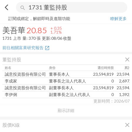
arrow_back_ios
search
美吾華
20.85
+
1.71%
量:
370
張
訂閱或綁定，解鎖即時及進階功能
瞭解更多
美吾華
20.85
+
0.35
1.71%
1731
上市
量:
370
張
更新:
08/06 收盤
前往相關富果研究報告
open_in_new
close
董監持股
姓名
身份
選任時持股
累計
誠意投資股份有限公司
董事長本人
23,594,819
23,594,
李成家
董事長之法人代表人
0
2,697,
誠意投資股份有限公司
副董事長本人
23,594,819
23,594,
李伊俐
副董事長之法人代表人
0
1,392,
更新時間：2026/07
顯示詳細
close
股價K線