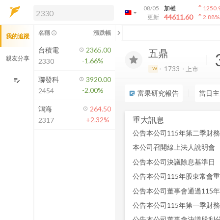
arrow_drop_up
08/05
加權
1250.
arrow_drop_down
arrow_drop_up
解鎖即時行情及進階功能
44611.60
更新
2.88
%
「綁定合作券商帳戶」或「訂閱任一
chevron_left
名稱
漲跌幅
info_outline
我的追蹤
方案」，即可解鎖以下功能：
即時行情
台積電
2365.00
五鼎
即時市況與排行
親友分享
-1.66%
2330
到價通知
1733
上市
TW
成交金額熱力圖
聯發科
3920.00
edit_note
-2.00%
2454
前往方案訂閱
富果研究報告
當日主
sticky_note_2
如何綁定合作券商
鴻海
264.50
重大訊息
+2.32%
2317
公告本公司115年第二季財
本公司召開線上法人說明會
公告本公司決議除息基準日
公告本公司115年股東常會
公告本公司董事會通過115
公告本公司115年第一季財
公告本公司董事會決議股利