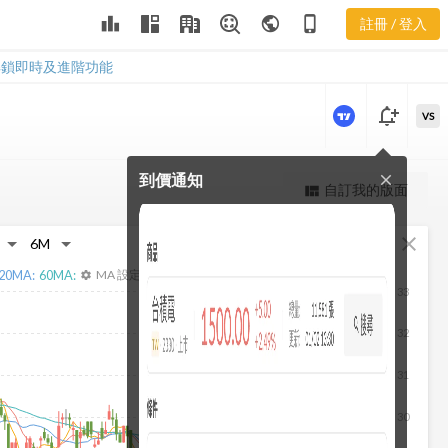
1733 重大訊
leaderboard
public
phone_iphone
註冊 / 登入
息
1733 重大訊息
解鎖即時及進階功能
notification_add
VS
到價通知
close
更強大的進階價量圖表
自訂我的版面
view_quilt
完整內容，僅限註冊會員使用
fullscreen
close
註冊/登入解鎖
20
MA:
60
MA:
MA 設定
settings
33
32
31
30