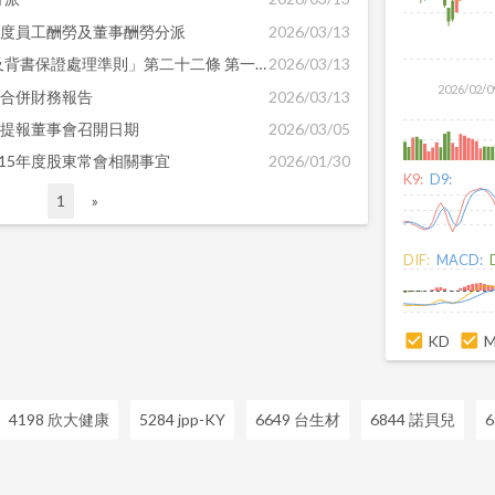
年度員工酬勞及董事酬勞分派
2026/03/13
依「公開發行公司資金貸與及背書保證處理準則」第二十二條 第一項第三款之規定辦理公告
2026/03/13
2026/02/0
年合併財務報告
2026/03/13
告提報董事會召開日期
2026/03/05
15年度股東常會相關事宜
2026/01/30
K9:
D9:
1
»
DIF:
MACD:
KD
4198 欣大健康
5284 jpp-KY
6649 台生材
6844 諾貝兒