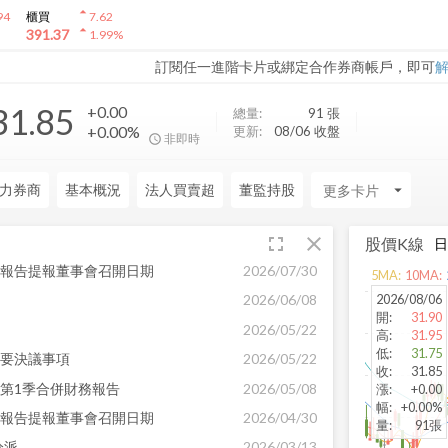
arrow_drop_up
94
櫃買
7.62
arrow_drop_up
391.37
1.99
%
訂閱任一進階卡片或綁定合作券商帳戶，即可
31.85
+0.00
總量:
91
張
+0.00%
更新:
08/06 收盤
非即時
力券商
基本概況
法人買賣超
董監持股
arrow_drop_down
fullscreen
close
股價K線
務報告提報董事會召開日期
2026/07/30
arrow_back
5
MA:
10
MA:
發佈時間:
-
2026/08/06
2026/06/08
開
:
31.90
2026/05/22
高
:
31.95
低
:
31.75
重要決議事項
2026/05/22
收
:
31.85
年第1季合併財務報告
2026/05/08
漲
:
+0.00
幅
:
+0.00%
務報告提報董事會召開日期
2026/04/30
量
:
91張
分派
2026/03/13