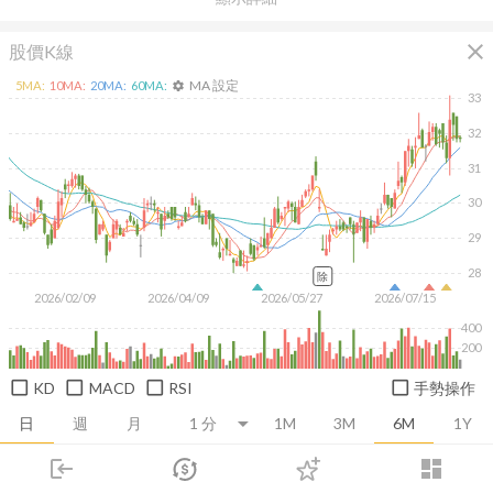
close
股價K線
MA 設定
5
MA:
10
MA:
20
MA:
60
MA:
settings
33
32
31
30
29
28
除
2026/02/09
2026/04/09
2026/05/27
2026/07/15
400
200
KD
MACD
RSI
手勢操作
日
週
月
1M
3M
6M
1Y
login
dashboard
推薦卡片
基本面
技術面
消息面
籌碼面
財務報
市場
追蹤
下單
交易
登入