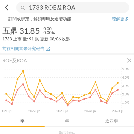
arrow_back_ios
search
五鼎
31.85
0.00%
量:
91
張
訂閱或綁定，解鎖即時及進階功能
瞭解更多
五鼎
31.85
0.00
0.00%
1733
上市
量:
91
張
更新:
08/06 收盤
前往相關富果研究報告
open_in_new
close
ROE及ROA
5.0%
4.0%
3.0%
2.0%
1.0%
2021Q1
2022Q2
2023Q3
2024Q4
2026Q1
季
年
近四季
顯示詳細