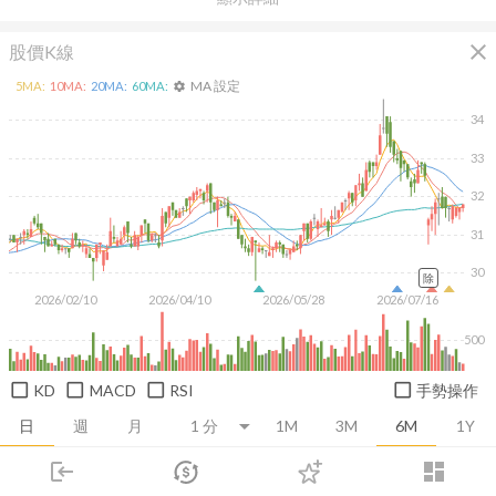
close
股價K線
MA 設定
5
MA:
10
MA:
20
MA:
60
MA:
settings
34
33
32
31
30
除
2026/02/10
2026/04/10
2026/05/28
2026/07/16
500
KD
MACD
RSI
手勢操作
日
週
月
1M
3M
6M
1Y
login
dashboard
推薦卡片
基本面
技術面
消息面
籌碼面
財務報
市場
追蹤
下單
交易
登入