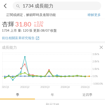
arrow_back_ios
search
杏輝
31.80
+
0.32%
量:
120
張
訂閱或綁定，解鎖即時及進階功能
瞭解更多
杏輝
31.80
+
0.10
0.32%
1734
上市
量:
120
張
更新:
08/07 收盤
前往相關富果研究報告
open_in_new
close
成長能力
3.0k%
2.0k%
1.0k%
0.0%
-1000.0%
2021Q1
2022Q2
2023Q3
2024Q4
2026Q1
季
年
近四季
顯示詳細