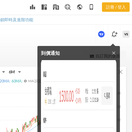
益比分布
leaderboard
public
phone_iphone
註冊 / 登入
1734 產業本益比分
布
解鎖即時及進階功能
notification_add
VS
到價通知
close
更強大的進階價量圖表
自訂我的版面
view_quilt
完整內容，僅限註冊會員使用
fullscreen
close
註冊/登入解鎖
20
MA:
60
MA:
MA 設定
settings
34
33
32