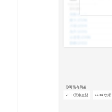
差，了解哪些股
本益比級距
N/A (共29檔)
數、本益比範圍
股名(股號)
整體的合理價帶
佳能
(
2374
)
或是找出估值落
建大
(
2106
)
見機會，做出更
川湖
(
2059
)
為升
(
2231
)
台達電
(
2308
)
新鋼
(
2032
)
威盛
(
2388
)
海光
(
2038
)
茂矽
(
2342
)
正崴
(
2392
)
昆盈
(
2365
)
你可能有興趣
7850 寶泰生醫
6634 欣耀