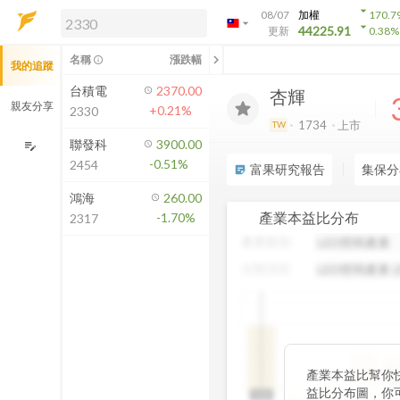
arrow_drop_down
08/07
加權
170.7
arrow_drop_down
arrow_drop_down
解鎖即時行情及進階功能
44225.91
更新
0.38
%
「綁定合作券商帳戶」或「訂閱任一
chevron_left
名稱
漲跌幅
info_outline
我的追蹤
方案」，即可解鎖以下功能：
即時行情
台積電
2370.00
杏輝
即時市況與排行
親友分享
+0.21%
2330
到價通知
1734
上市
TW
成交金額熱力圖
聯發科
3900.00
edit_note
-0.51%
2454
前往方案訂閱
富果研究報告
集保分
sticky_note_2
如何綁定合作券商
鴻海
260.00
產業本益比分布
-1.70%
2317
產業類別
分類項目
中
產業本益比幫你
19
益比分布圖，你
N/A
N/A
0~5
5~10
10~15
15