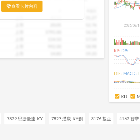
票相對被低估、哪些可能已偏貴。從中位
查看卡片內容
到個別公司位置，卡片讓你一眼辨識產業
市場別
價
本益比
。無論你想評估一家公司是否具吸引力，
上市
80.50
51.27
後的潛力股，這張卡片都能幫你用數據看
上市
20.05
52.76
2026/02/1
精準的投資判斷。
上市
3795.00
56.18
上市
114.50
57.54
上市
992.00
58.98
K9:
D9:
上市
14.80
59.20
上市
53.90
82.92
上市
15.45
110.36
DIF:
MACD:
上市
28.70
110.38
上市
47.50
113.10
上市
38.65
113.68
KD
7829 思捷優達-KY
7827 漢康-KY創
3176 基亞
4162 智擎