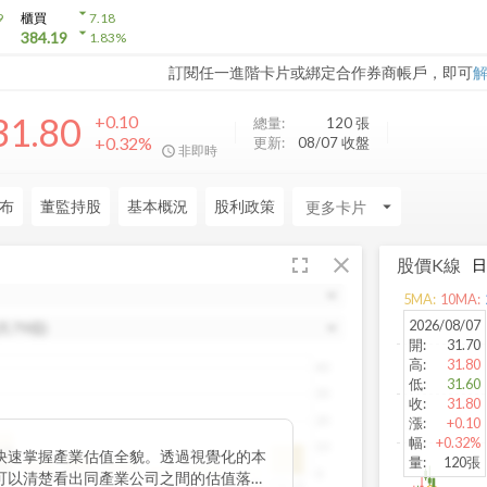
arrow_drop_down
9
櫃買
7.18
arrow_drop_down
384.19
1.83
%
訂閱任一進階卡片或綁定合作券商帳戶，即可
31.80
+0.10
總量:
120
張
+0.32%
更新:
08/07 收盤
非即時
布
董監持股
基本概況
股利政策
arrow_drop_down
fullscreen
close
股價K線
5
MA:
10
MA:
2026/08/07
開
:
31.70
高
:
31.80
40
低
:
31.60
30
收
:
31.80
20
漲
:
+0.10
幅
:
+0.32%
10
位數
快速掌握產業估值全貌。透過視覺化的本
量
:
120張
.87
0
可以清楚看出同產業公司之間的估值落
~20
20~25
25~30
30~35
35~40
40~45
45~50
50以上