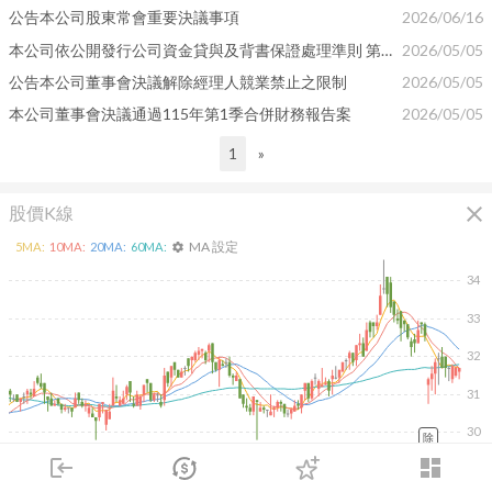
公告本公司股東常會重要決議事項
2026/06/16
本公司依公開發行公司資金貸與及背書保證處理準則 第二十五條第一項第四款規定公告
2026/05/05
公告本公司董事會決議解除經理人競業禁止之限制
2026/05/05
本公司董事會決議通過115年第1季合併財務報告案
2026/05/05
1
»
close
股價K線
MA 設定
5
MA:
10
MA:
20
MA:
60
MA:
settings
34
33
32
31
30
除
2026/02/09
2026/04/09
2026/05/27
2026/07/15
login
dashboard
市場
追蹤
下單
交易
登入