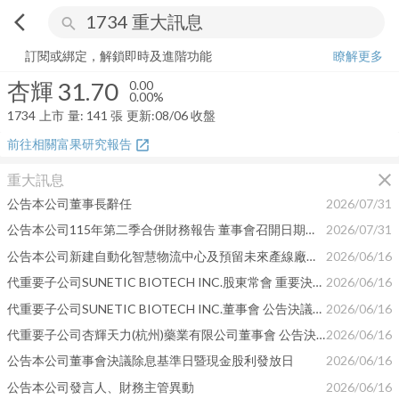
arrow_back_ios
search
杏輝
31.70
0.00%
量:
141
張
訂閱或綁定，解鎖即時及進階功能
瞭解更多
杏輝
31.70
0.00
0.00%
1734
上市
量:
141
張
更新:
08/06 收盤
前往相關富果研究報告
open_in_new
close
重大訊息
公告本公司董事長辭任
2026/07/31
公告本公司115年第二季合併財務報告 董事會召開日期為115年08月10日
2026/07/31
公告本公司新建自動化智慧物流中心及預留未來產線廠房建置案
2026/06/16
代重要子公司SUNETIC BIOTECH INC.股東常會 重要決議事項公告
2026/06/16
代重要子公司SUNETIC BIOTECH INC.董事會 公告決議股利分派事宜
2026/06/16
代重要子公司杏輝天力(杭州)藥業有限公司董事會 公告決議股利分派事宜
2026/06/16
公告本公司董事會決議除息基準日暨現金股利發放日
2026/06/16
公告本公司發言人、財務主管異動
2026/06/16