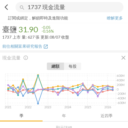
arrow_back_ios
search
臺鹽
31.90
-0.16%
量:
627
張
訂閱或綁定，解鎖即時及進階功能
瞭解更多
臺鹽
31.90
-0.05
-0.16%
1737
上市
量:
627
張
更新:
08/07 收盤
前往相關富果研究報告
open_in_new
close
現金流量
info_outline
總額
每股
600M
400M
200M
0
-200M
-400M
-600M
2021
2022
2023
2024
2025
2026
季
年
近四季
顯示詳細