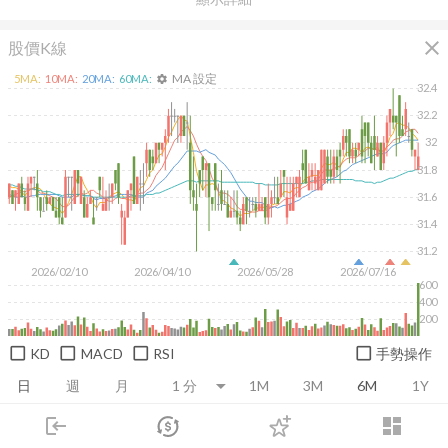
close
股價K線
MA 設定
5
MA:
10
MA:
20
MA:
60
MA:
settings
32.4
32.2
32
31.8
31.6
31.4
31.2
2026/02/10
2026/04/10
2026/05/28
2026/07/16
600
400
200
KD
MACD
RSI
手勢操作
日
週
月
1M
3M
6M
1Y
login
dashboard
推薦卡片
基本面
技術面
消息面
籌碼面
財務報
市場
追蹤
下單
交易
登入