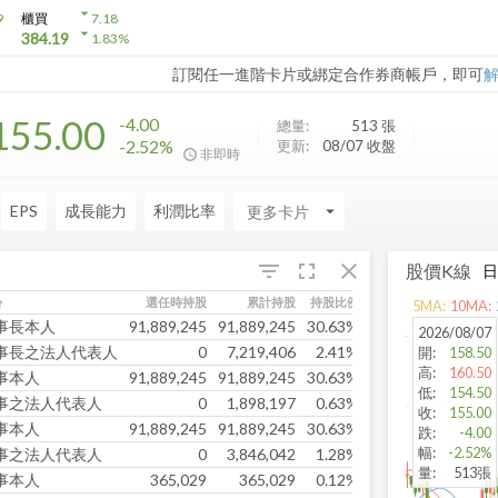
arrow_drop_down
9
櫃買
7.18
arrow_drop_down
384.19
1.83
%
訂閱任一進階卡片或綁定合作券商帳戶，即可
155.00
-4.00
總量:
513
張
-2.52%
更新:
08/07 收盤
非即時
EPS
成長能力
利潤比率
arrow_drop_down
fullscreen
close
filter_list
股價K線
份
選任時持股
累計持股
持股比例
關係人持股
5
MA:
10
MA:
事長本人
91,889,245
91,889,245
30.63%
0
2026/08/07
事長之法人代表人
0
7,219,406
2.41%
1,567,854
開
:
158.50
高
:
160.50
事本人
91,889,245
91,889,245
30.63%
0
低
:
154.50
事之法人代表人
0
1,898,197
0.63%
0
收
:
155.00
事本人
91,889,245
91,889,245
30.63%
0
跌
:
-4.00
幅
:
-2.52%
事之法人代表人
0
3,846,042
1.28%
0
量
:
513張
事本人
365,029
365,029
0.12%
0