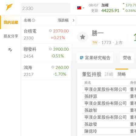
arrow_drop_down
08/07
加權
170.7
arrow_drop_down
arrow_drop_down
解鎖即時行情及進階功能
44225.91
更新
0.38
%
「綁定合作券商帳戶」或「訂閱任一
chevron_left
名稱
漲跌幅
info_outline
我的追蹤
方案」，即可解鎖以下功能：
即時行情
台積電
2370.00
勝一
即時市況與排行
親友分享
+0.21%
2330
到價通知
1773
上市
TW
成交金額熱力圖
聯發科
3900.00
edit_note
-0.51%
2454
前往方案訂閱
富果研究報告
營收
sticky_note_2
如何綁定合作券商
鴻海
260.00
董監持股
詳細
簡略
-1.70%
2317
姓名
身
寧漢企業股份有限公司
董
孫靜源
董
寧漢企業股份有限公司
董
孫啟智
董
寧漢企業股份有限公司
董
孫啟發
董
陳億玲
董