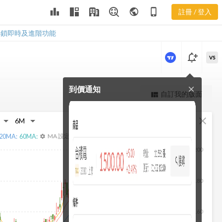
1773 董監持
leaderboard
public
phone_iphone
註冊 / 登入
股
1773 董監持股
解鎖即時及進階功能
notification_add
VS
到價通知
close
更強大的進階價量圖表
自訂我的版面
view_quilt
完整內容，僅限註冊會員使用
fullscreen
close
註冊/登入解鎖
20
MA:
60
MA:
MA 設定
settings
200
180
160