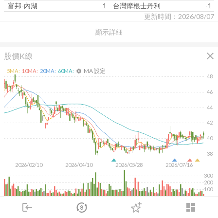
富邦-內湖
1
台灣摩根士丹利
-1
更新時間：2026/08/07
顯示詳細
close
股價K線
MA 設定
5
MA:
10
MA:
20
MA:
60
MA:
settings
48
46
44
42
40
38
2026/02/10
2026/04/10
2026/05/28
2026/07/16
300
200
100
KD
MACD
RSI
手勢操作
login
dashboard
市場
追蹤
下單
交易
登入