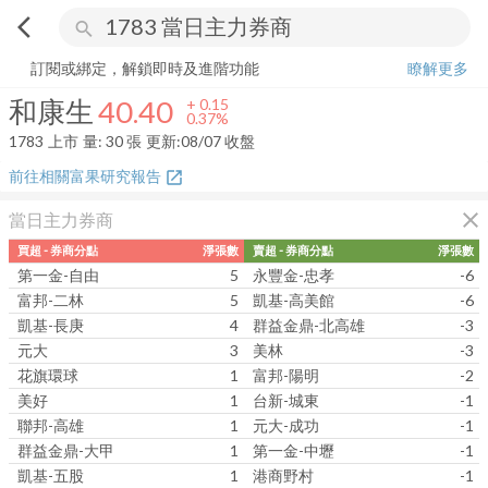
arrow_back_ios
search
和康生
40.40
+
0.37%
量:
30
張
訂閱或綁定，解鎖即時及進階功能
瞭解更多
和康生
40.40
+
0.15
0.37%
1783
上市
量:
30
張
更新:
08/07 收盤
前往相關富果研究報告
open_in_new
close
當日主力券商
買超 - 券商分點
淨張數
賣超 - 券商分點
淨張數
第一金-自由
5
永豐金-忠孝
-6
富邦-二林
5
凱基-高美館
-6
凱基-長庚
4
群益金鼎-北高雄
-3
元大
3
美林
-3
花旗環球
1
富邦-陽明
-2
美好
1
台新-城東
-1
聯邦-高雄
1
元大-成功
-1
群益金鼎-大甲
1
第一金-中壢
-1
凱基-五股
1
港商野村
-1