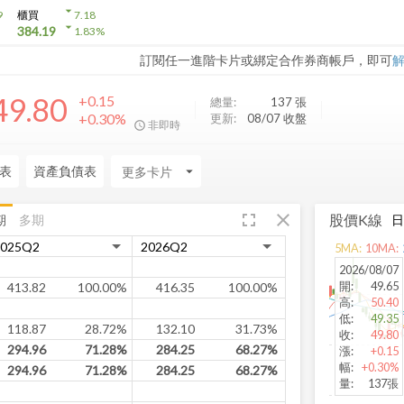
arrow_drop_down
9
櫃買
7.18
arrow_drop_down
384.19
1.83
%
訂閱任一進階卡片或綁定合作券商帳戶，即可
49.80
+0.15
總量:
137
張
+0.30%
更新:
08/07 收盤
非即時
表
資產負債表
arrow_drop_down
fullscreen
close
股價K線
期
多期
5
MA:
10
MA:
2026/08/07
開
:
49.65
413.82
100.00%
416.35
100.00%
高
:
50.40
低
:
49.35
118.87
28.72%
132.10
31.73%
收
:
49.80
294.96
71.28%
284.25
68.27%
漲
:
+0.15
幅
:
+0.30%
294.96
71.28%
284.25
68.27%
量
:
137張