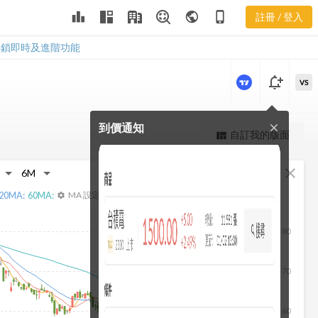
leaderboard
public
phone_iphone
註冊 / 登入
1786 損益表
1786 損益表
解鎖即時及進階功能
notification_add
VS
到價通知
close
更強大的進階價量圖表
自訂我的版面
view_quilt
完整內容，僅限註冊會員使用
fullscreen
close
註冊/登入解鎖
20
MA:
60
MA:
MA 設定
settings
80
70
60