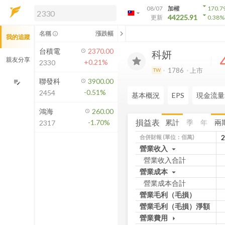
arrow_drop_down
08/07
加權
170.7
arrow_drop_down
arrow_drop_down
解鎖即時行情及進階功能
44225.91
更新
0.38
%
「綁定合作券商帳戶」或「訂閱任一
chevron_left
名稱
漲跌幅
info_outline
我的追蹤
方案」，即可解鎖以下功能：
即時行情
台積電
2370.00
科妍
即時市況與排行
親友分享
+0.21%
2330
到價通知
1786
上市
TW
成交金額熱力圖
聯發科
3900.00
edit_note
-0.51%
2454
前往方案訂閱
基本概況
EPS
現金流量
如何綁定合作券商
鴻海
260.00
損益表
累計
季
年
兩
-1.70%
2317
合併財報
(單位：佰萬)
營業收入
arrow_drop_down
營業收入合計
營業成本
arrow_drop_down
營業成本合計
營業毛利（毛損）
營業毛利（毛損）淨額
營業費用
arrow_drop_down