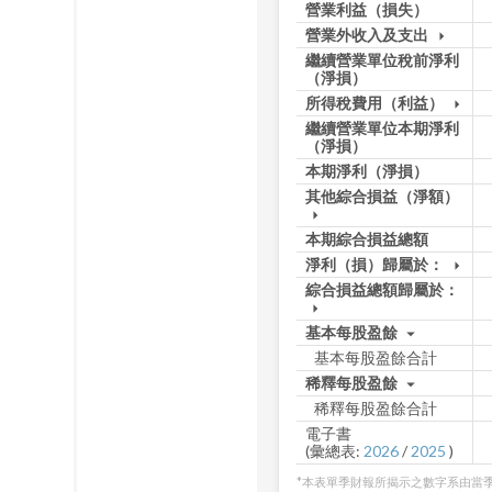
營業利益（損失）
營業外收入及支出
arrow_drop_down
繼續營業單位稅前淨利
（淨損）
所得稅費用（利益）
arrow_drop_down
繼續營業單位本期淨利
（淨損）
本期淨利（淨損）
其他綜合損益（淨額）
arrow_drop_down
本期綜合損益總額
淨利（損）歸屬於：
arrow_drop_down
綜合損益總額歸屬於：
arrow_drop_down
基本每股盈餘
arrow_drop_down
基本每股盈餘合計
稀釋每股盈餘
arrow_drop_down
稀釋每股盈餘合計
電子書
(彙總表:
2026
/
2025
)
*本表單季財報所揭示之數字系由當