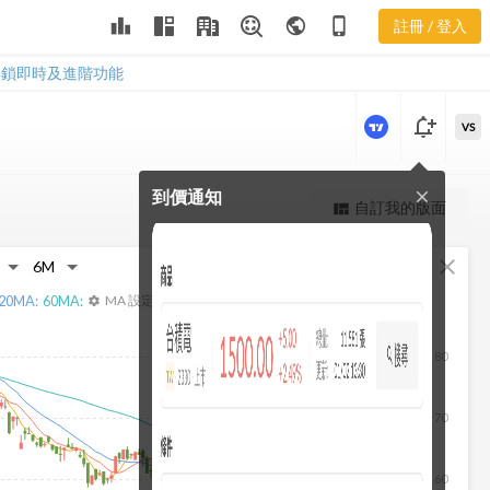
1786 杜邦分
leaderboard
public
phone_iphone
註冊 / 登入
析
1786 杜邦分析
解鎖即時及進階功能
notification_add
VS
到價通知
close
更強大的進階價量圖表
自訂我的版面
view_quilt
完整內容，僅限註冊會員使用
fullscreen
close
註冊/登入解鎖
20
MA:
60
MA:
MA 設定
settings
80
70
60