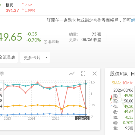
arrow_drop_up
0
櫃買
7.62
arrow_drop_up
391.37
1.99
%
訂閱任一進階卡片或綁定合作券商帳戶，即可
49.65
-0.35
總量:
93
張
-0.70%
更新:
08/06 收盤
非即時
金流量表
arrow_drop_down
fullscreen
close
show_chart
股價K線
季
1.5
5
MA:
10
MA:
1%
2026/08/06
1
2%
開
:
49.90
08
高
:
50.00
0.5
44
低
:
49.30
收
:
49.65
0
跌
:
-0.35
2023
2024
2025
2026
2026Q2
幅
:
-0.70%
量
:
93張