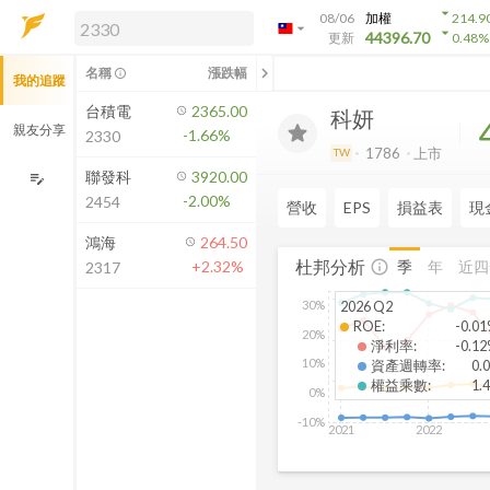
arrow_drop_down
08/06
加權
214.9
arrow_drop_down
arrow_drop_down
解鎖即時行情及進階功能
44396.70
更新
0.48
%
「綁定合作券商帳戶」或「訂閱任一
chevron_left
名稱
漲跌幅
info_outline
我的追蹤
方案」，即可解鎖以下功能：
即時行情
台積電
2365.00
科妍
即時市況與排行
親友分享
-1.66%
2330
到價通知
1786
上市
TW
成交金額熱力圖
聯發科
3920.00
edit_note
-2.00%
2454
前往方案訂閱
營收
EPS
損益表
現
如何綁定合作券商
鴻海
264.50
杜邦分析
季
年
近四
+2.32%
info_outline
2317
30%
2026 Q2
ROE
:
-0.0
20%
淨利率
:
-0.1
10%
資產週轉率
:
0.
權益乘數
:
1.
0%
-10%
2021
2022