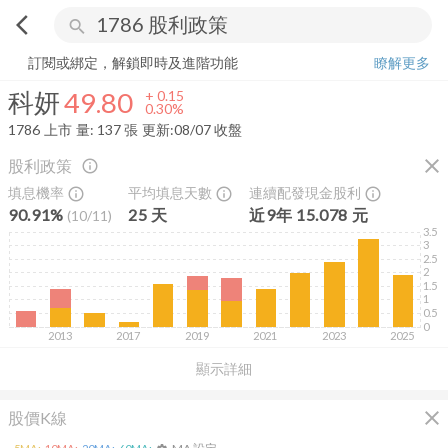
arrow_back_ios
search
科妍
49.80
+
0.30%
量:
137
張
訂閱或綁定，解鎖即時及進階功能
瞭解更多
科妍
49.80
+
0.15
0.30%
1786
上市
量:
137
張
更新:
08/07 收盤
close
股利政策
info_outline
填息機率
平均填息天數
連續配發現金股利
info_outline
info_outline
info_outline
90.91%
25
天
近
9
年
15.078
元
(
10
/
11
)
3.5
3
2.5
2
1.5
1
0.5
0
2013
2017
2019
2021
2023
2025
顯示詳細
close
股價K線