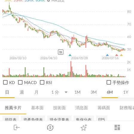
MA 設定
5
MA:
10
MA:
20
MA:
60
MA:
settings
80
70
60
50
除
2026/02/10
2026/04/10
2026/05/28
2026/07/16
2K
1K
KD
MACD
RSI
手勢操作
日
週
月
1M
3M
6M
1Y
推薦卡片
基本面
技術面
消息面
籌碼面
財務報
損益表
資產負債表
現金流量表
集保分布
EPS
login
dashboard
市場
追蹤
下單
交易
登入