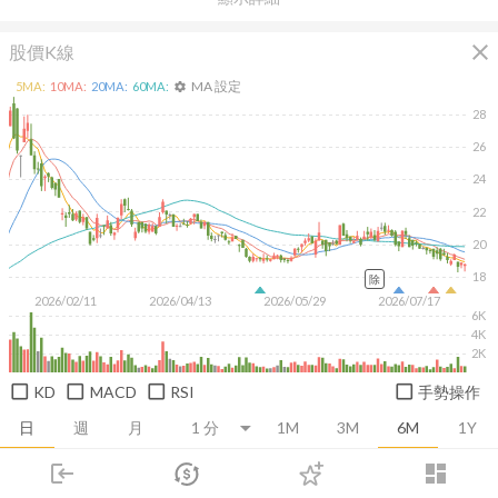
close
股價K線
MA 設定
5
MA:
10
MA:
20
MA:
60
MA:
settings
28
26
24
22
20
18
除
2026/02/11
2026/04/13
2026/05/29
2026/07/17
6K
4K
2K
KD
MACD
RSI
手勢操作
日
週
月
1M
3M
6M
1Y
login
dashboard
推薦卡片
基本面
技術面
消息面
籌碼面
財務報
市場
追蹤
下單
交易
登入