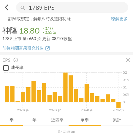
arrow_back_ios
search
神隆
18.80
-0.53%
量:
660
張
訂閱或綁定，解鎖即時及進階功能
瞭解更多
神隆
18.80
-0.10
-0.53%
1789
上市
量:
660
張
更新:
08/10 收盤
前往相關富果研究報告
open_in_new
close
EPS
info_outline
成長率
0.2
0.15
0.1
0.05
0
2021Q4
2023Q2
2024Q4
2026Q2
季
年
近四季
單季
累計
顯示詳細