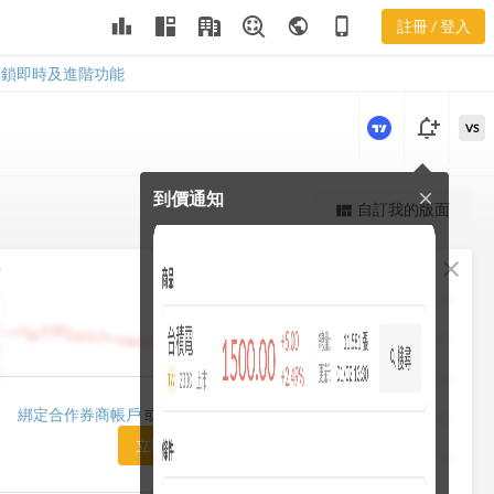
leaderboard
public
phone_iphone
註冊 / 登入
1805
1805
解鎖即時及進階功能
notification_add
VS
到價通知
close
更強大的進階價量圖表
自訂我的版面
view_quilt
完整內容，僅限註冊會員使用
fullscreen
close
勢
註冊/登入解鎖
1482.50
1448.75
1415.00
1420.00
綁定合作券商帳戶
或「訂閱任一方案」即可解鎖
1381.25
立即前往訂閱
1347.50