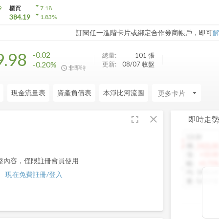
arrow_drop_down
9
櫃買
7.18
arrow_drop_down
384.19
1.83
%
訂閱任一進階卡片或綁定合作券商帳戶，即可
9.98
-0.02
總量:
101
張
-0.20%
更新:
08/07 收盤
非即時
現金流量表
資產負債表
本淨比河流圖
arrow_drop_down
fullscreen
close
即時走
13:30
1460.00
價
:
1425.00
漲
:
+10.00
整內容，僅限註冊會員使用
幅
:
+0.71%
均
:
1442.64
現在免費註冊/登入
量
:
5,013 張