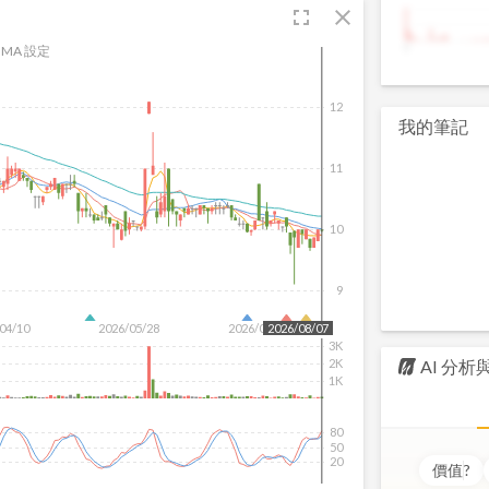
fullscreen
close
9
MA 設定
12
我的筆記
11
10
9
04/10
2026/05/28
2026/07/16
2026/08/07
3K
AI 分
2K
1K
80
50
20
價值
?