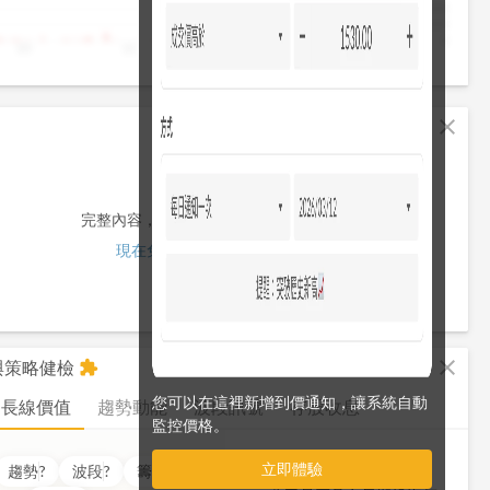
4,000
2,000
0
10
11
12
13
13:30
fullscreen
close
完整內容，僅限註冊會員使用
現在免費註冊/登入
fullscreen
close
析與策略健檢
extension
您可以在這裡新增到價通知，讓系統自動
長線價值
趨勢動能
波段訊號
存股收息
監控價格。
立即體驗
價值
??
分
趨勢
?
波段
?
籌碼
?