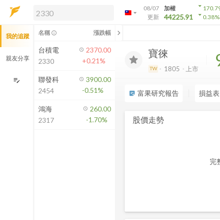
arrow_drop_down
08/07
加權
170.7
arrow_drop_down
arrow_drop_down
解鎖即時行情及進階功能
44225.91
更新
0.38
%
「綁定合作券商帳戶」或「訂閱任一
chevron_left
名稱
漲跌幅
info_outline
我的追蹤
方案」，即可解鎖以下功能：
即時行情
台積電
2370.00
寶徠
即時市況與排行
親友分享
+0.21%
2330
到價通知
1805
上市
TW
成交金額熱力圖
聯發科
3900.00
edit_note
-0.51%
2454
前往方案訂閱
富果研究報告
損益表
sticky_note_2
如何綁定合作券商
鴻海
260.00
股價走勢
-1.70%
2317
完