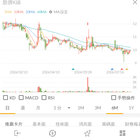
close
股價K線
MA 設定
5
MA:
10
MA:
20
MA:
60
MA:
settings
12
11
10
9
2026/02/10
2026/04/10
2026/05/28
2026/07/16
3K
2K
1K
KD
MACD
RSI
手勢操作
日
週
月
1M
3M
6M
1Y
推薦卡片
基本面
技術面
消息面
籌碼面
財務報
login
dashboard
損益表
資產負債表
現金流量表
集保分布
EPS
市場
追蹤
下單
交易
登入