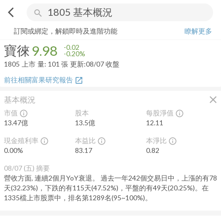
arrow_back_ios
search
寶徠
9.98
-0.20%
量:
101
張
訂閱或綁定，解鎖即時及進階功能
瞭解更多
寶徠
9.98
-0.02
-0.20%
1805
上市
量:
101
張
更新:
08/07 收盤
前往相關富果研究報告
open_in_new
close
基本概況
市值
股本
每股淨值
info_outline
info_outline
13.47億
13.5億
12.11
現金殖利率
本益比
本淨比
info_outline
info_outline
info_outline
0.00
%
83.17
0.82
08/07 (五)
摘要
營收方面, 連續2個月YoY衰退。 過去一年242個交易日中，上漲的有78
天(32.23%)，下跌的有115天(47.52%)，平盤的有49天(20.25%)。在
1335檔上市股票中，排名第1289名(95~100%)。