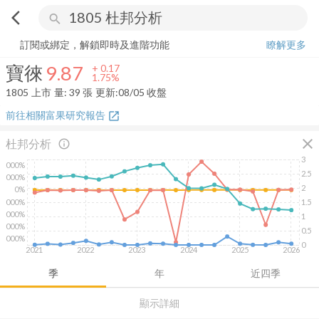
arrow_back_ios
search
寶徠
9.87
+
1.75%
量:
39
張
訂閱或綁定，解鎖即時及進階功能
瞭解更多
寶徠
9.87
+
0.17
1.75%
1805
上市
量:
39
張
更新:
08/05 收盤
前往相關富果研究報告
open_in_new
close
杜邦分析
info_outline
3
2000%
2.5
1000%
2
0%
-1000%
1.5
-2000%
1
-3000%
0.5
-4000%
0
2021
2022
2023
2024
2025
2026
季
年
近四季
顯示詳細