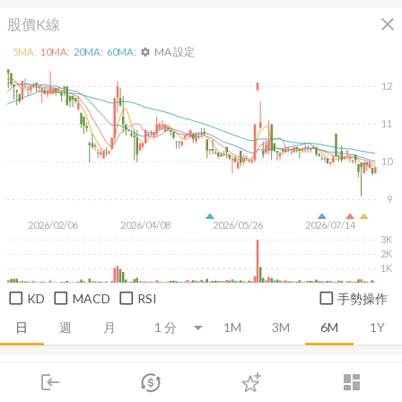
close
股價K線
MA 設定
5
MA:
10
MA:
20
MA:
60
MA:
settings
12
11
10
9
2026/02/06
2026/04/08
2026/05/26
2026/07/14
3K
2K
1K
KD
MACD
RSI
手勢操作
日
週
月
1M
3M
6M
1Y
推薦卡片
基本面
技術面
消息面
籌碼面
財務報
login
dashboard
市場
追蹤
下單
交易
登入