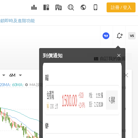
賣集中度
leaderboard
public
phone_iphone
註冊 / 登入
1806 券商買賣集中
度
解鎖即時及進階功能
notification_add
VS
到價通知
close
更強大的進階價量圖表
自訂我的版面
view_quilt
完整內容，僅限註冊會員使用
fullscreen
close
註冊/登入解鎖
20
MA:
60
MA:
MA 設定
settings
9.5
9
8.5