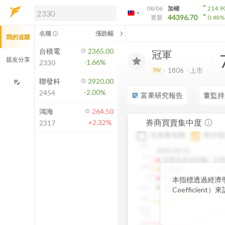
arrow_drop_down
08/06
加權
214.9
arrow_drop_down
arrow_drop_down
解鎖即時行情及進階功能
44396.70
更新
0.48
%
「綁定合作券商帳戶」或「訂閱任一
chevron_left
名稱
漲跌幅
info_outline
我的追蹤
方案」，即可解鎖以下功能：
即時行情
台積電
2365.00
冠軍
即時市況與排行
親友分享
-1.66%
2330
到價通知
1806
上市
TW
成交金額熱力圖
聯發科
3920.00
edit_note
-2.00%
2454
前往方案訂閱
富果研究報告
董監持
sticky_note_2
如何綁定合作券商
鴻海
264.50
券商買賣集中度
+2.32%
info_outline
2317
交易量加權
顯示收
0.15
2025/10/13
0.1
買賣差基尼係數
:
0.0
0.05
收盤價
:
14
買量基尼係數
:
0.8
0
本指標透過經濟學
賣量基尼係數
:
0.8
-0.05
Coefficie
-0.1
集中程度。可做
-0.15
0.9
0.85