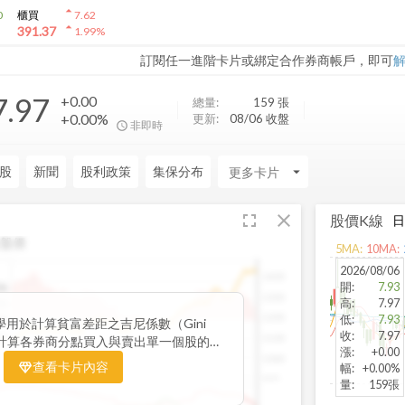
arrow_drop_up
0
櫃買
7.62
arrow_drop_up
391.37
1.99
%
訂閱任一進階卡片或綁定合作券商帳戶，即可
7.97
+0.00
總量:
159
張
+0.00%
更新:
08/06 收盤
非即時
股
新聞
股利政策
集保分布
arrow_drop_down
fullscreen
close
股價K線
盤價
5
MA:
10
MA:
2026/08/06
1400
開
:
7.93
06
1300
高
:
7.97
15
1200
低
:
7.93
38
用於計算貧富差距之吉尼係數（Gini
收
:
7.97
32
1100
nt）來計算各券商分點買入與賣出單一個股的
漲
:
+0.00
為籌碼面分析的一個重要參考。
1000
查看卡片內容
幅
:
+0.00%
900
量
:
159張