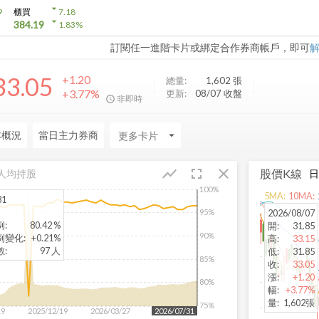
arrow_drop_down
9
櫃買
7.18
arrow_drop_down
384.19
1.83
%
訂閱任一進階卡片或綁定合作券商帳戶，即可
33.05
+1.20
總量:
1,602
張
+3.77%
更新:
08/07 收盤
非即時
本概況
當日主力券商
arrow_drop_down
fullscreen
close
show_chart
股價K線
人均持股
100%
5
MA:
10
MA:
31
2026/08/07
95%
例
:
80.42 %
開
:
31.85
90%
例變化
:
+0.21%
高
:
33.15
數
:
97 人
低
:
31.85
85%
收
:
33.05
漲
:
+1.20
80%
幅
:
+3.77%
量
:
1,602張
75%
19
2025/12/19
2026/03/27
2026/06/26
2026/07/31