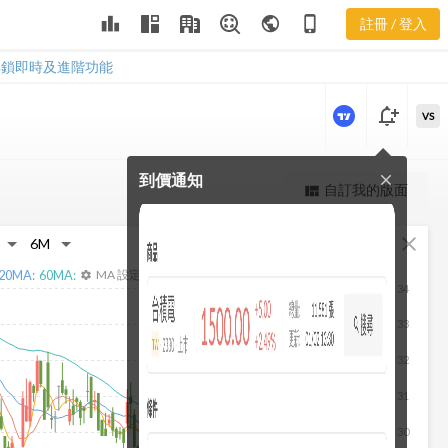
1808 集保分
leaderboard
public
phone_iphone
註冊 / 登入
布
1808 集保分布
解鎖即時及進階功能
notification_add
VS
到價通知
close
更強大的進階價量圖表
自訂我的版面
view_quilt
完整內容，僅限註冊會員使用
fullscreen
close
註冊/登入解鎖
20
MA:
60
MA:
MA 設定
settings
34
33
32
31
30