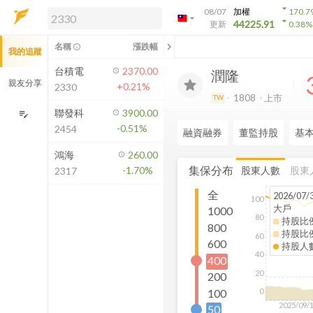
arrow_drop_down
08/07
加權
170.7
arrow_drop_down
arrow_drop_down
解鎖即時行情及進階功能
44225.91
更新
0.38
%
「綁定合作券商帳戶」或「訂閱任一
chevron_left
名稱
漲跌幅
info_outline
我的追蹤
方案」，即可解鎖以下功能：
即時行情
台積電
2370.00
潤隆
即時市況與排行
親友分享
+0.21%
2330
到價通知
1808
上市
TW
成交金額熱力圖
聯發科
3900.00
edit_note
-0.51%
2454
前往方案訂閱
融資融券
董監持股
基
如何綁定合作券商
鴻海
260.00
集保分布
股東人數
股東
-1.70%
2317
全
2026/07/
100
大戶
1000
80
持股比
800
持股比
60
600
持股人
40
400
20
200
100
0
2025/09/
50