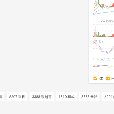
2026/02/1
K9:
D9:
DIF:
MACD:
KD
齊
6207 雷科
3388 崇越電
1810 和成
3583 辛耘
6224