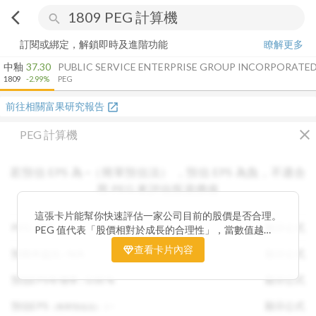
arrow_back_ios
search
訂閱或綁定，解鎖即時及進階功能
瞭解更多
中釉
37.30
PUBLIC SERVICE ENTERPRISE GROUP INCORPORATE
1809
-2.99%
PEG
前往相關富果研究報告
open_in_new
close
PEG 計算機
若預估 EPS 為
-
（簡單預估法）
，
預估 EPS
為負，不適合
用 PEG 來評估投資價值
這張卡片能幫你快速評估一家公司目前的股價是否合理。
PEG :
N/A
顯示公式
PEG 值代表「股價相對於成長的合理性」，當數值越
低，通常表示股票價格尚未充分反映公司未來的獲利成長
查看卡片內容
預期本益比 :
N/A
顯示公式
潛力，具備投資吸引力。 卡片同時顯示預估 EPS、年增
率與本益比，幫助你從成長與估值兩個角度雙重判斷，找
預估EPS年增率 :
0.00
%
顯示公式
出真正被低估的潛力股，讓投資決策更有依據。
預估EPS
:
-
顯示公式
（簡單預估法）