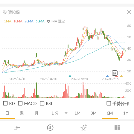
close
股價K線
MA 設定
5
MA:
10
MA:
20
MA:
60
MA:
settings
60
50
40
30
20
除
2026/02/10
2026/04/10
2026/05/28
2026/07/16
40K
20K
KD
MACD
RSI
手勢操作
日
週
月
1M
3M
6M
1Y
login
dashboard
推薦卡片
基本面
技術面
消息面
籌碼面
財務報
市場
追蹤
下單
交易
登入