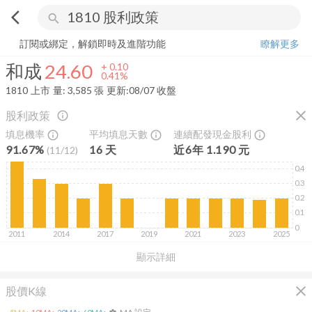
arrow_back_ios
search
和成
24.60
+
0.41%
量:
3,585
張
訂閱或綁定，解鎖即時及進階功能
瞭解更多
和成
24.60
+
0.10
0.41%
1810
上市
量:
3,585
張
更新:
08/07 收盤
close
股利政策
info_outline
填息機率
平均填息天數
連續配發現金股利
info_outline
info_outline
info_outline
91.67%
16
天
近
6
年
1.190
元
(
11
/
12
)
0.4
0.3
0.2
0.1
0
2011
2014
2017
2019
2021
2023
2025
顯示詳細
close
股價K線