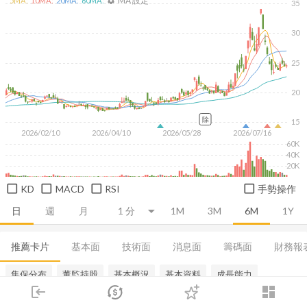
MA 設定
5
MA:
10
MA:
20
MA:
60
MA:
settings
35
30
25
20
除
15
2026/02/10
2026/04/10
2026/05/28
2026/07/16
60K
40K
20K
KD
MACD
RSI
手勢操作
日
週
月
1M
3M
6M
1Y
推薦卡片
基本面
技術面
消息面
籌碼面
財務報
集保分布
董監持股
基本概況
基本資料
成長能力
login
dashboard
市場
追蹤
下單
交易
登入