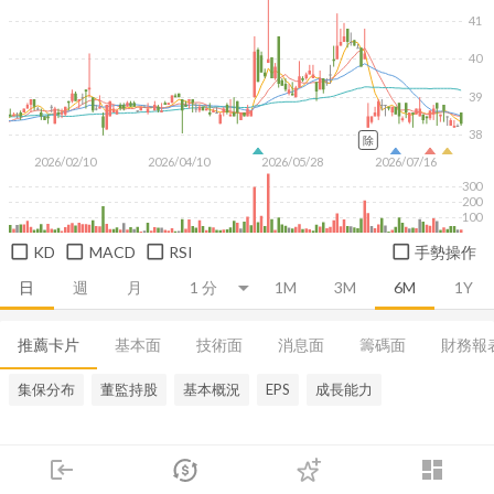
41
40
39
38
除
2026/02/10
2026/04/10
2026/05/28
2026/07/16
300
200
100
KD
MACD
RSI
手勢操作
日
週
月
1M
3M
6M
1Y
推薦卡片
基本面
技術面
消息面
籌碼面
財務報
集保分布
董監持股
基本概況
EPS
成長能力
login
dashboard
市場
追蹤
下單
交易
登入