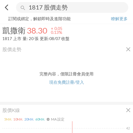
arrow_back_ios
search
凱撒衛
38.30
+
0.13%
量:
20
張
訂閱或綁定，解鎖即時及進階功能
瞭解更多
凱撒衛
38.30
+
0.05
0.13%
1817
上市
量:
20
張
更新:
08/07 收盤
close
股價走勢
完整內容，僅限註冊會員使用
現在免費註冊/登入
close
股價K線
MA 設定
5
MA:
10
MA:
20
MA:
60
MA:
settings
42