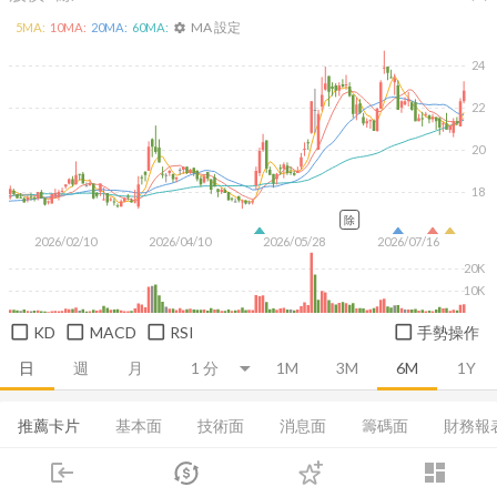
MA 設定
5
MA:
10
MA:
20
MA:
60
MA:
settings
24
22
20
18
除
2026/02/10
2026/04/10
2026/05/28
2026/07/16
20K
10K
KD
MACD
RSI
手勢操作
日
週
月
1M
3M
6M
1Y
推薦卡片
基本面
技術面
消息面
籌碼面
財務報
login
dashboard
集保分布
董監持股
基本概況
營收
成長能力
市場
追蹤
下單
交易
登入