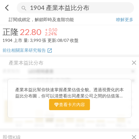
arrow_back_ios
search
正隆
22.80
+
2.24%
量:
3,990
張
訂閱或綁定，解鎖即時及進階功能
瞭解更多
正隆
22.80
+
0.50
2.24%
1904
上市
量:
3,990
張
更新:
08/07 收盤
前往相關富果研究報告
open_in_new
close
產業本益比分布
產業類別
分類項目
產業本益比幫你快速掌握產業估值全貌。透過視覺化的本
40
益比分布圖，你可以清楚看出同產業公司之間的估值落
30
差，了解哪些股票相對被低估、哪些可能已偏貴。從中位
查看卡片內容
20
數、本益比範圍到個別公司位置，卡片讓你一眼辨識產業
整體的合理價帶。無論你想評估一家公司是否具吸引力，
10
中位數
或是找出估值落後的潛力股，這張卡片都能幫你用數據看
19.87
0
0~5
10~15
20~25
30~35
40~45
50以上
見機會，做出更精準的投資判斷。
close
股價K線