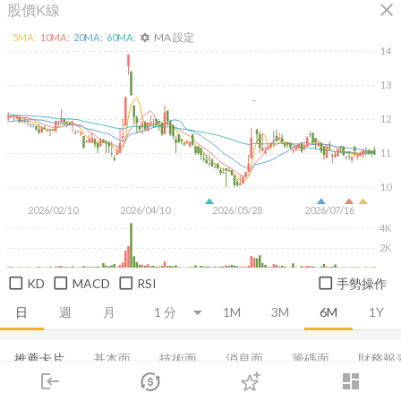
close
股價K線
MA 設定
5
MA:
10
MA:
20
MA:
60
MA:
settings
14
13
12
11
10
2026/02/10
2026/04/10
2026/05/28
2026/07/16
4K
2K
KD
MACD
RSI
手勢操作
日
週
月
1M
3M
6M
1Y
推薦卡片
基本面
技術面
消息面
籌碼面
財務報
login
dashboard
損益表
市場
資產負債表
追蹤
現金流量表
下單
集保分布
交易
EPS
登入