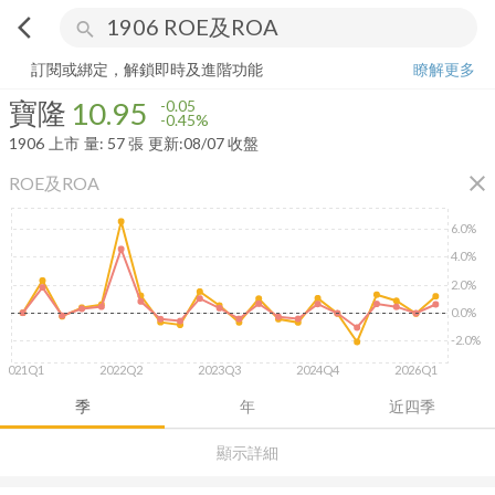
arrow_back_ios
search
寶隆
10.95
-0.45%
量:
57
張
訂閱或綁定，解鎖即時及進階功能
瞭解更多
寶隆
10.95
-0.05
-0.45%
1906
上市
量:
57
張
更新:
08/07 收盤
close
ROE及ROA
6.0%
4.0%
2.0%
0.0%
-2.0%
2021Q1
2022Q2
2023Q3
2024Q4
2026Q1
季
年
近四季
顯示詳細