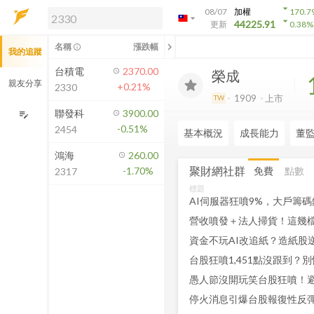
arrow_drop_down
08/07
加權
170.7
arrow_drop_down
arrow_drop_down
解鎖即時行情及進階功能
44225.91
更新
0.38
%
「綁定合作券商帳戶」或「訂閱任一
chevron_left
名稱
漲跌幅
info_outline
我的追蹤
方案」，即可解鎖以下功能：
即時行情
台積電
2370.00
榮成
即時市況與排行
親友分享
+0.21%
2330
到價通知
1909
上市
TW
成交金額熱力圖
聯發科
3900.00
edit_note
-0.51%
2454
前往方案訂閱
基本概況
成長能力
董
如何綁定合作券商
鴻海
260.00
聚財網社群
免費
點數
-1.70%
2317
標題