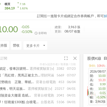
arrow_drop_down
9
櫃買
7.18
arrow_drop_down
384.19
1.83
%
訂閱任一進階卡片或綁定合作券商帳戶，即可
10.00
-0.05
總量:
3,963
張
-0.50%
更新:
08/07 收盤
非即時
監持股
營收
arrow_drop_down
fullscreen
close
股價K線
訂閱
作者(v認證作者) /
觀看數
/ 日期
5
MA:
10
MA:
AI伺服器狂噴9%，大戶籌碼鎖定，發車訊號明確！
選擇權實驗室
[v]
3382
07/23
2026/08/07
營收噴發＋法人掃貨！這幾檔「亮紅燈」黑馬正被主力認養
理財阿涵
5669
07/07
開
:
10.00
高
:
10.20
資金不玩AI改追紙？造紙股逆勢噴出 正隆、華紙亮燈漲停
背著台積電跑
453
06/04
低
:
9.99
台股狂噴1,451點沒跟到？別懊悔，明天這族群還有機會...
選擇權實驗室
[v]
23257
04/01
收
:
10.00
跌
:
-0.05
愚人節沒開玩笑台股狂噴！避險資金大撤退 造紙股全綠華紙苦吞跌停
背著台積電跑
2041
04/01
幅
:
-0.50%
量
:
3,963張
停火消息引爆台股報復性反彈！狂噴逾1300點 台積電領軍記憶體、矽光子全面噴發
台股老高
5106
04/01