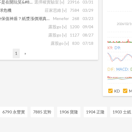
明天愚人節，但這幾支股票不是在開玩笑&#8943;&#8943;04/01 盤前必看）
選擇權實驗室
[v]
23916
03/31
全球危機
莊家思維
[v]
7584
03/29
台股大地震，造紙股逆勢變身保值神盾？紙漿漲價潮真的來了！
Menefer
268
03/23
2026/02/1
露股go
[v]
1200
09/04
露股go
[v]
1127
08/27
露股go
[v]
830
07/18
K9:
D9:
1
»
DIF:
MACD:
KD
6790 永豐實
7885 宏羚
1906 寶隆
1904 正隆
1903 士紙