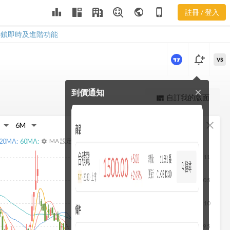
1909 聚財網
leaderboard
public
phone_iphone
註冊 / 登入
社群
1909 聚財網社群
解鎖即時及進階功能
notification_add
VS
到價通知
close
更強大的進階價量圖表
自訂我的版面
view_quilt
完整內容，僅限註冊會員使用
fullscreen
close
註冊/登入解鎖
20
MA:
60
MA:
MA 設定
settings
11
10.5
10
9.5