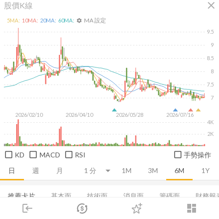
close
股價K線
MA 設定
5
MA:
10
MA:
20
MA:
60
MA:
settings
9.5
9
8.5
8
7.5
7
2026/02/10
2026/04/10
2026/05/28
2026/07/16
4K
2K
KD
MACD
RSI
手勢操作
日
週
月
1M
3M
6M
1Y
推薦卡片
基本面
技術面
消息面
籌碼面
財務報
login
dashboard
集保分布
市場
董監持股
追蹤
基本概況
下單
營收
成長能力
交易
登入