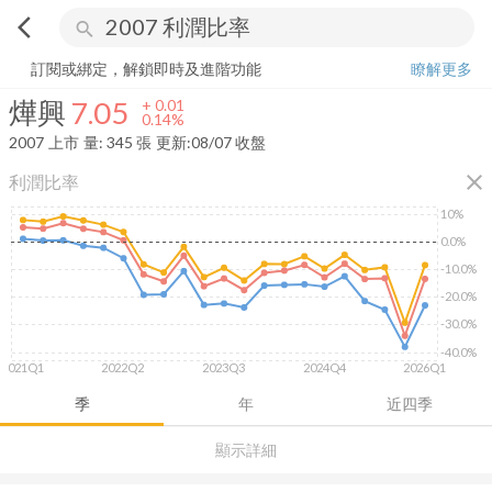
arrow_back_ios
search
燁興
7.05
+
0.14%
量:
345
張
訂閱或綁定，解鎖即時及進階功能
瞭解更多
燁興
7.05
+
0.01
0.14%
2007
上市
量:
345
張
更新:
08/07 收盤
close
利潤比率
10%
0.0%
-10.0%
-20.0%
-30.0%
-40.0%
2021Q1
2022Q2
2023Q3
2024Q4
2026Q1
季
年
近四季
顯示詳細