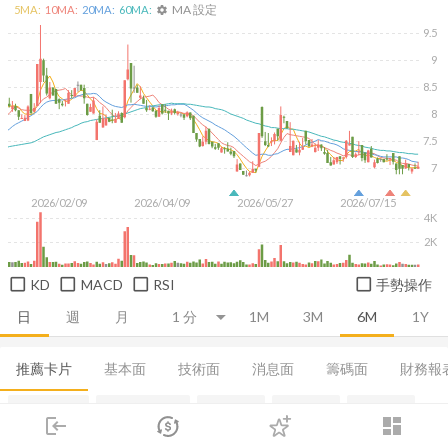
MA 設定
5
MA:
10
MA:
20
MA:
60
MA:
settings
9.5
9
8.5
8
7.5
7
2026/02/09
2026/04/09
2026/05/27
2026/07/15
4K
2K
KD
MACD
RSI
手勢操作
日
週
月
1M
3M
6M
1Y
推薦卡片
基本面
技術面
消息面
籌碼面
財務報
法人買賣超
當日主力券商
集保分布
董監持股
基本概況
login
dashboard
市場
追蹤
下單
交易
登入