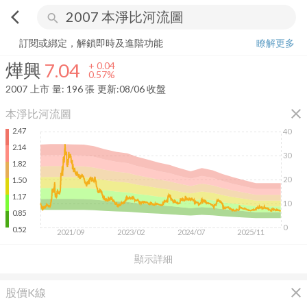
arrow_back_ios
search
燁興
7.04
+
0.57%
量:
196
張
訂閱或綁定，解鎖即時及進階功能
瞭解更多
燁興
7.04
+
0.04
0.57%
2007
上市
量:
196
張
更新:
08/06 收盤
close
本淨比河流圖
2.47
40
2.14
30
1.82
20
1.50
1.17
10
0.85
0
0.52
2021/09
2023/02
2024/07
2025/11
顯示詳細
close
股價K線