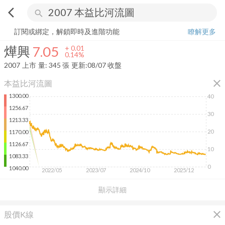
arrow_back_ios
search
燁興
7.05
+
0.14%
量:
345
張
訂閱或綁定，解鎖即時及進階功能
瞭解更多
燁興
7.05
+
0.01
0.14%
2007
上市
量:
345
張
更新:
08/07 收盤
close
本益比河流圖
1300.00
40
1256.67
30
1213.33
20
1170.00
1126.67
10
1083.33
0
1040.00
2022/05
2023/07
2024/10
2025/12
顯示詳細
close
股價K線