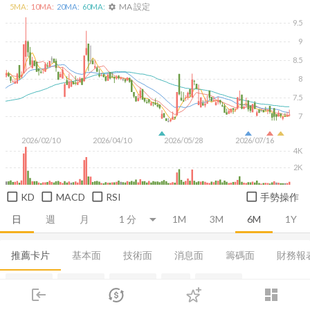
MA 設定
5
MA:
10
MA:
20
MA:
60
MA:
settings
9.5
9
8.5
8
7.5
7
2026/02/10
2026/04/10
2026/05/28
2026/07/16
4K
2K
KD
MACD
RSI
手勢操作
日
週
月
1M
3M
6M
1Y
推薦卡片
基本面
技術面
消息面
籌碼面
財務報
集保分布
董監持股
基本概況
營收
成長能力
login
dashboard
市場
追蹤
下單
交易
登入