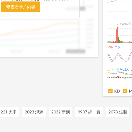
置。當股價落在上方紅色區間，代表股價
查看卡片內容
1000
25/09
2025/09
2025/10
2025/10/14
、短線可能過熱；反之，若接近下方綠色
盤距離下限:
38.09
%
現被低估的買進機會。五線譜不只是技術
1500
你掌握「合理價帶」與「長期趨勢」的工
2026/02/1
1400
更有依據、更有信心。
1300
1200
1100
1000
900
K9:
D9:
2025/09
2025/10
2025/10/14
DIF:
MACD:
KD
2221 大甲
2023 燁輝
2032 新鋼
9907 統一實
2073 雄順