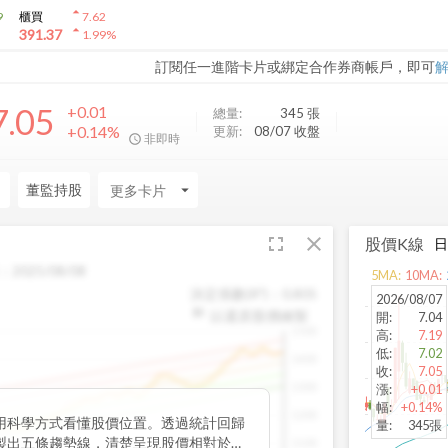
arrow_drop_up
9
櫃買
7.62
arrow_drop_up
391.37
1.99
%
訂閱任一進階卡片或綁定合作券商帳戶，即可
7.05
+0.01
總量:
345
張
+0.14%
更新:
08/07 收盤
非即時
力
董監持股
arrow_drop_down
fullscreen
close
股價K線
：
2025/08/08
5
MA:
10
MA:
決定係數(R²)：
0.805
2026/08/07
以還原股價繪製
開
:
7.04
1500
高
:
7.19
低
:
7.02
1400
收
:
7.05
1300
漲
:
+0.01
幅
:
+0.14%
1200
用科學方式看懂股價位置。透過統計回歸
量
:
345張
製出五條趨勢線，清楚呈現股價相對於長
1100