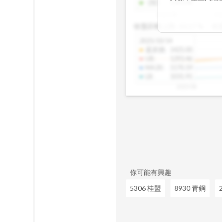
-2SD
:
1303.48
期均衡區間的位
2025/08
20
已偏離長期平均
收盤距離上限:
10.17
%
收
區間，則可能出
分析，更是幫助
2025/10/14
具，讓投資判斷
還原價
:
1425.00
UB
:
1293.46
MA20
:
1170.19
LB
:
1031.91
2025/08
你可能有興趣
5306 桂盟
8930 青鋼