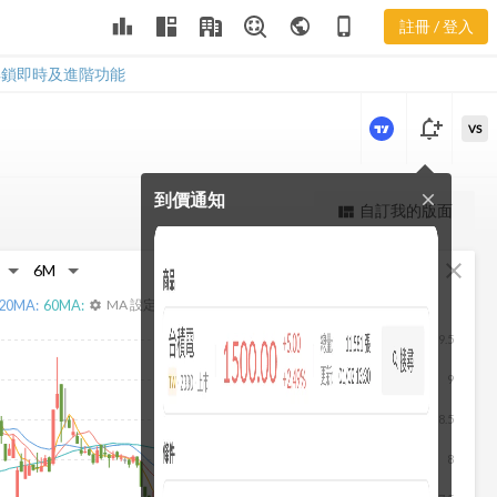
2007 樂活五
leaderboard
public
phone_iphone
註冊 / 登入
線譜
2007 樂活五線譜
解鎖即時及進階功能
notification_add
VS
到價通知
close
更強大的進階價量圖表
自訂我的版面
view_quilt
完整內容，僅限註冊會員使用
fullscreen
close
註冊/登入解鎖
20
MA:
60
MA:
MA 設定
settings
9.5
9
8.5
8