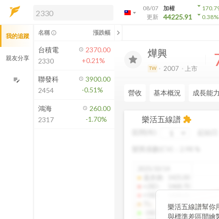
arrow_drop_down
08/07
加權
170.7
arrow_drop_down
arrow_drop_down
解鎖即時行情及進階功能
44225.91
更新
0.38
%
「綁定合作券商帳戶」或「訂閱任一
chevron_left
名稱
漲跌幅
info_outline
我的追蹤
方案」，即可解鎖以下功能：
即時行情
台積電
2370.00
燁興
即時市況與排行
親友分享
+0.21%
2330
到價通知
2007
上市
TW
成交金額熱力圖
聯發科
3900.00
edit_note
-0.51%
2454
前往方案訂閱
營收
基本概況
成長能
如何綁定合作券商
鴻海
260.00
樂活五線譜
-1.70%
extension
2317
區間(年)
起始日
變異係數(CV)：
2.98
%
2025/10/14
還原價
:
1425.00
+2SD
:
1468.70
+1SD
:
1428.01
TL
:
1386.85
樂活五線譜幫你
-1SD
:
1345.34
與標準差區間繪