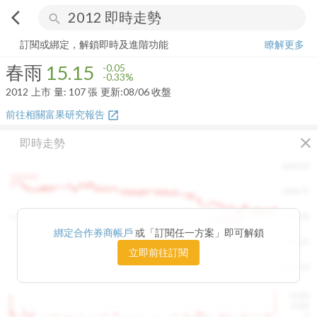
arrow_back_ios
search
春雨
15.15
-0.33%
量:
107
張
訂閱或綁定，解鎖即時及進階功能
瞭解更多
春雨
15.15
-0.05
-0.33%
2012
上市
量:
107
張
更新:
08/06 收盤
前往相關富果研究報告
open_in_new
close
即時走勢
1482.50
1460.00
1448.75
1415.00
1420.00
綁定合作券商帳戶
或「訂閱任一方案」即可解鎖
1381.25
立即前往訂閱
1347.50
4,000
2,000
0