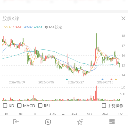
9
10
11
12
13
close
股價K線
MA 設定
5
MA:
10
MA:
20
MA:
60
MA:
settings
18
17
16
15
14
2026/02/09
2026/04/09
2026/05/27
2026/07/15
1K
500
KD
MACD
RSI
手勢操作
日
週
月
1M
3M
6M
1Y
login
dashboard
市場
追蹤
下單
交易
登入