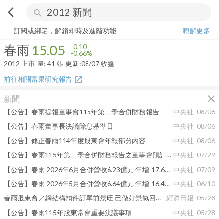
arrow_back_ios
search
春雨
15.05
-0.66%
量:
41
張
訂閱或綁定，解鎖即時及進階功能
瞭解更多
春雨
15.05
-0.10
-0.66%
2012
上市
量:
41
張
更新:
08/07 收盤
前往相關富果研究報告
open_in_new
close
新聞
【公告】春雨提報董事會115年第二季合併財務報告
中央社
08/06
【公告】春雨董事長決議除息基準日
中央社
08/06
【公告】修正春雨114年度股東會年報部分內容
中央社
08/06
【公告】春雨115年第二季合併財務報告之董事會預計召開日期為115年08月06日
中央社
07/29
【公告】春雨 2026年6月合併營收6.23億元 年增-17.63%
中央社
07/09
【公告】春雨 2026年5月合併營收6.64億元 年增-16.47%
中央社
06/10
春雨股東會／鋼結構扣件訂單前景旺 已做好景氣回溫準備
經濟日報
05/28
【公告】春雨115年股東常會重要決議事項
中央社
05/28