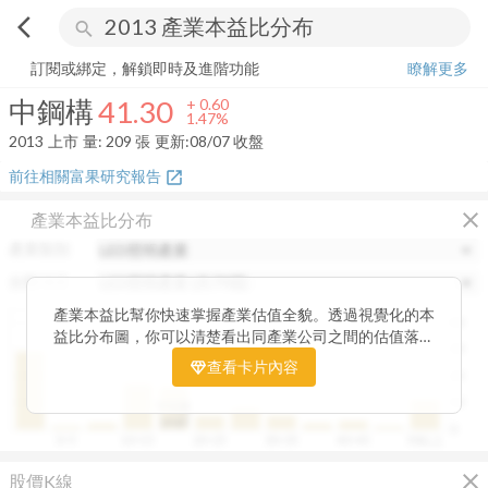
arrow_back_ios
search
中鋼構
41.30
+
1.47%
量:
209
張
訂閱或綁定，解鎖即時及進階功能
瞭解更多
中鋼構
41.30
+
0.60
1.47%
2013
上市
量:
209
張
更新:
08/07 收盤
前往相關富果研究報告
open_in_new
close
產業本益比分布
產業類別
分類項目
產業本益比幫你快速掌握產業估值全貌。透過視覺化的本
40
益比分布圖，你可以清楚看出同產業公司之間的估值落
30
差，了解哪些股票相對被低估、哪些可能已偏貴。從中位
查看卡片內容
20
數、本益比範圍到個別公司位置，卡片讓你一眼辨識產業
整體的合理價帶。無論你想評估一家公司是否具吸引力，
10
中位數
或是找出估值落後的潛力股，這張卡片都能幫你用數據看
19.87
0
0~5
10~15
20~25
30~35
40~45
50以上
見機會，做出更精準的投資判斷。
close
股價K線