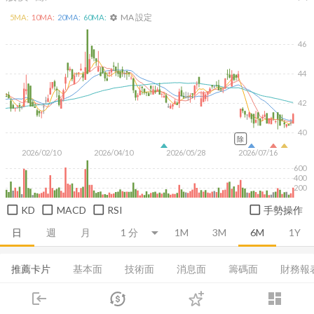
MA 設定
5
MA:
10
MA:
20
MA:
60
MA:
settings
46
44
42
40
除
2026/02/10
2026/04/10
2026/05/28
2026/07/16
600
400
200
KD
MACD
RSI
手勢操作
日
週
月
1M
3M
6M
1Y
推薦卡片
基本面
技術面
消息面
籌碼面
財務報
login
dashboard
損益表
資產負債表
現金流量表
EPS
營收
市場
追蹤
下單
交易
登入