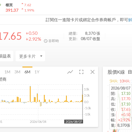
arrow_drop_up
9
櫃買
7.62
arrow_drop_up
391.37
1.99
%
訂閱任一進階卡片或綁定合作券商帳戶，即可
17.65
+0.50
總量:
8,370
張
+2.92%
更新:
08/07 收盤
非即時
損益表
arrow_drop_down
fullscreen
close
show_chart
股價K線
月
1M
3M
6M
1Y
營商
5
MA:
10
MA:
2026/08/07
10k
開
:
17.10
5.0k
高
:
17.70
0.0
低
:
17.10
-5.0k
收
:
17.65
漲
:
+0.50
-10k
幅
:
+2.92%
31
2026/06/04
2026/08/07
量
:
8,370張