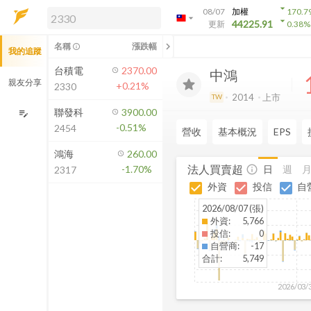
arrow_drop_down
08/07
加權
170.7
arrow_drop_down
arrow_drop_down
解鎖即時行情及進階功能
44225.91
更新
0.38
%
「綁定合作券商帳戶」或「訂閱任一
chevron_left
名稱
漲跌幅
info_outline
我的追蹤
方案」，即可解鎖以下功能：
即時行情
台積電
2370.00
中鴻
即時市況與排行
親友分享
+0.21%
2330
到價通知
2014
上市
TW
成交金額熱力圖
聯發科
3900.00
edit_note
-0.51%
2454
前往方案訂閱
營收
基本概況
EPS
如何綁定合作券商
鴻海
260.00
法人買賣超
日
週
-1.70%
info_outline
2317
外資
投信
自
2026/08/07 (張)
外資
:
5,766
投信
:
0
自營商
:
-17
合計
:
5,749
2026/03/