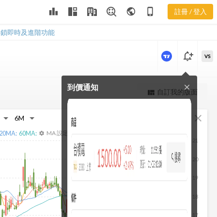
2014 法人買
leaderboard
public
phone_iphone
註冊 / 登入
賣超
2014 法人買賣超
解鎖即時及進階功能
notification_add
VS
到價通知
close
更強大的進階價量圖表
自訂我的版面
view_quilt
完整內容，僅限註冊會員使用
fullscreen
close
註冊/登入解鎖
20
MA:
60
MA:
MA 設定
settings
21
20
19
18
17