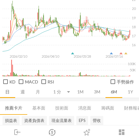
20
19
18
17
16
2026/02/10
2026/04/10
2026/05/28
2026/07/16
100K
50K
KD
MACD
RSI
手勢操作
日
週
月
1M
3M
6M
1Y
推薦卡片
基本面
技術面
消息面
籌碼面
財務報
損益表
資產負債表
現金流量表
EPS
營收
login
dashboard
市場
追蹤
下單
交易
登入