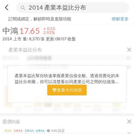
arrow_back_ios
search
中鴻
17.65
+
2.92%
量:
8,370
張
訂閱或綁定，解鎖即時及進階功能
瞭解更多
中鴻
17.65
+
0.50
2.92%
2014
上市
量:
8,370
張
更新:
08/07 收盤
close
產業本益比分布
產業類別
分類項目
產業本益比幫你快速掌握產業估值全貌。透過視覺化的本
40
益比分布圖，你可以清楚看出同產業公司之間的估值落
30
差，了解哪些股票相對被低估、哪些可能已偏貴。從中位
查看卡片內容
20
數、本益比範圍到個別公司位置，卡片讓你一眼辨識產業
整體的合理價帶。無論你想評估一家公司是否具吸引力，
10
中位數
或是找出估值落後的潛力股，這張卡片都能幫你用數據看
19.87
0
0~5
10~15
20~25
30~35
40~45
50以上
見機會，做出更精準的投資判斷。
close
股價K線
MA 設定
5
MA:
10
MA:
20
MA:
60
MA:
settings
21