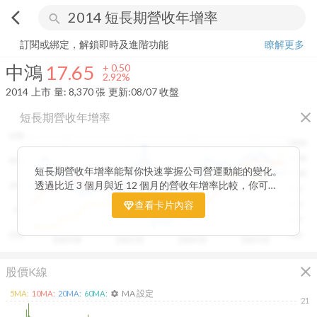
arrow_back_ios
search
中鴻
17.65
+
2.92%
量:
8,370
張
訂閱或綁定，解鎖即時及進階功能
瞭解更多
中鴻
17.65
+
0.50
2.92%
2014
上市
量:
8,370
張
更新:
08/07 收盤
close
短長期營收年增率
60%
1400
1200
40%
短長期營收年增率能幫你快速掌握公司營運動能的變化。
1000
透過比近 3 個月與近 12 個月的營收年增率比較，你可以
20%
800
一眼看出短期成長是否延續長期趨勢。當短期營收增速開
查看卡片內容
600
0%
始超越長期平均，往往代表公司業績正加速向上；反之，
400
若短期成長放緩，則可能意味動能趨緩。搭配股價走勢觀
-20%
200
2020/08
2022/01
2024/02
2025/03
察，這張卡片能幫助你判斷基本面與市場反應是否一致，
提前捕捉成長反轉的關鍵訊號。
close
股價K線
MA 設定
5
MA:
10
MA:
20
MA:
60
MA:
settings
21