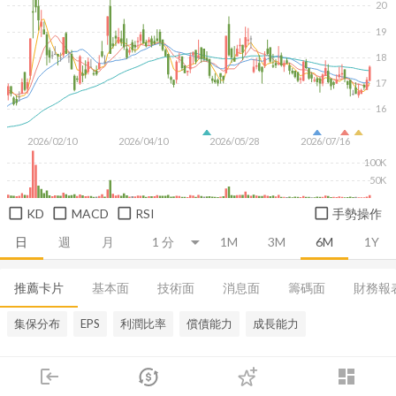
20
19
18
17
16
2026/02/10
2026/04/10
2026/05/28
2026/07/16
100K
50K
KD
MACD
RSI
手勢操作
日
週
月
1M
3M
6M
1Y
推薦卡片
基本面
技術面
消息面
籌碼面
財務報
集保分布
EPS
利潤比率
償債能力
成長能力
login
dashboard
市場
追蹤
下單
交易
登入