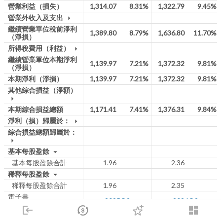
營業利益（損失）
1,314.07
8.31%
1,322.79
9.45%
營業外收入及支出
arrow_drop_down
繼續營業單位稅前淨利
1,389.80
8.79%
1,636.80
11.70%
（淨損）
所得稅費用（利益）
arrow_drop_down
繼續營業單位本期淨利
1,139.97
7.21%
1,372.32
9.81%
（淨損）
本期淨利（淨損）
1,139.97
7.21%
1,372.32
9.81%
其他綜合損益（淨額）
arrow_drop_down
本期綜合損益總額
1,171.41
7.41%
1,376.31
9.84%
淨利（損）歸屬於：
arrow_drop_down
綜合損益總額歸屬於：
arrow_drop_down
基本每股盈餘
arrow_drop_down
基本每股盈餘合計
1.96
2.36
稀釋每股盈餘
arrow_drop_down
稀釋每股盈餘合計
1.96
2.35
電子書
2025Q2
2026Q2
(彙總表:
2026
/
2025
)
login
dashboard
市場
追蹤
下單
交易
登入
*本表單季財報所揭示之數字系由當季累積數值減去上季累積數值計算，可能與公司單季