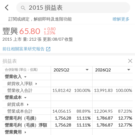
arrow_back_ios
search
豐興
65.80
+
1.23%
量:
212
張
訂閱或綁定，解鎖即時及進階功能
瞭解更多
豐興
65.80
+
0.80
1.23%
2015
上市
量:
212
張
更新:
08/07 收盤
前往相關富果研究報告
open_in_new
close
損益表
合併財報
(單位：佰萬)
營業收入
arrow_drop_down
銷貨收入淨額
arrow_drop_down
營業收入合計
15,812.42
100.00%
13,991.83
100.00%
營業成本
arrow_drop_down
銷貨成本
arrow_drop_down
營業成本合計
14,056.15
88.89%
12,204.95
87.23%
營業毛利（毛損）
1,756.28
11.11%
1,786.87
12.77%
營業毛利（毛損）淨額
1,756.28
11.11%
1,786.87
12.77%
營業費用
arrow_drop_down